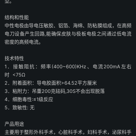
型。
结构和性能
中性电极由导电压敏胶、铝箔、海绵、防粘膜组成，在高频
电刀设备产生回路,能确保皮肤与极板电极之间通过低电流
密度的高频电流。
技术特性
1．接触阻抗：频率(400~600)KHz、电流200mA左右
时 <75Ω
2．附着面积：导电胶面积>64.52平方厘米
3．粘附力：吊重200克砝码,30S不会出现脱落
4．细胞毒性:≤1级反应
5．致敏性: 无
产品用途
主要用于整形外科手术，心脏科手术，妇科手术，泌尿科手