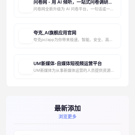
问卷网 - 用 AI 倾听，一站式问卷调研平台
问卷网全新升级为 AI 问卷平台，一句话或一份参考资料，即刻生成专属问卷。由 DeepSeek ...
夸克_AI旗舰应用官网
夸克pc/app为你带来极速、智能、安全、高效的搜索体验,找答案,找资料,找工具,办公,学习,工...
UM新媒体-自媒体短视频运营平台
UM新媒体为从事新媒体运营的人员提供资源导航，站内收录了大量自媒体资源，短视频工具，运营指南，新...
最新添加
浏览更多