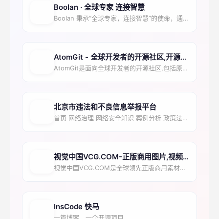
Boolan · 全球专家 连接智慧
Boolan 秉承“全球专家，连接智慧”的使命，通过汇聚全球顶尖IT技术专家，致力于为广大企业用...
AtomGit - 全球开发者的开源社区,开源代码托管平...
AtomGit是面向全球开发者的开源社区,包括原创博客,开源代码托管,代码协作,项目管理等。与开...
北京市违法和不良信息举报平台
首页 网络治理 网络安全知识 案例分析 政策法规 我要举报 操作指南 【智启京彩•E路消谣】20...
视觉中国VCG.COM-正版商用图片,视频,音乐,字体,...
视觉中国VCG.COM是全球领先正版商用素材平台，提供超过5.5亿专业版权图片、高清视频、商用字...
InsCode 快马
一篇博客，一个开源项目