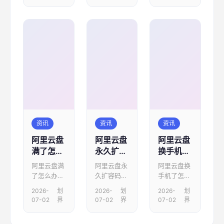
入阿里云...
大家准备
盘的反...
了...
资讯
资讯
资讯
阿里云盘
阿里云盘
阿里云盘
满了怎么
永久扩容
换手机了
办 阿里云
码最新
怎么办 阿
阿里云盘满
阿里云盘永
阿里云盘换
盘扩大容
2022
里云盘
了怎么办
久扩容码最
手机了怎么
量教程
app更换
阿里云盘扩
新2022，
办 阿里云
2026-
划
2026-
划
2026-
划
绑定的手
大容量教
我们知道很
盘app更换
07-02
界
07-02
界
07-02
界
机号步骤
程，还不清
多同学都对
绑定的手机
楚的小伙伴
扩容码比...
号步骤，...