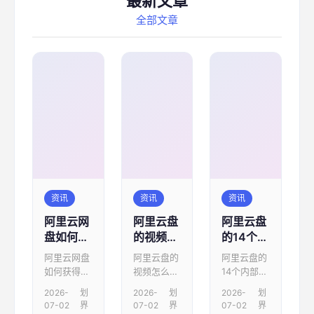
最新文章
全部文章
资讯
资讯
资讯
阿里云网
阿里云盘
阿里云盘
盘如何获
的视频怎
的14个内
得邀请码
么保存到
部兑换码
阿里云网盘
阿里云盘的
阿里云盘的
相册 操作
永久有效
如何获得邀
视频怎么保
14个内部兑
方法介绍
2022最
请码，一起
存到相册
换码永久有
2026-
划
2026-
划
2026-
划
新
来看看吧。
操作方法介
效2022最
07-02
界
07-02
界
07-02
界
点击手机进
绍，小编为
新，阿里云