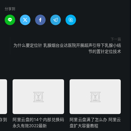
分享到





下一篇
为什么要定位针 乳腺烟台业达医院开展超声引导下乳腺小结
节的置针定位技术
存到
阿里云盘的14个内部兑换码
阿里云盘满了怎么办 阿里云
永久有效2022最新
盘扩大容量教程