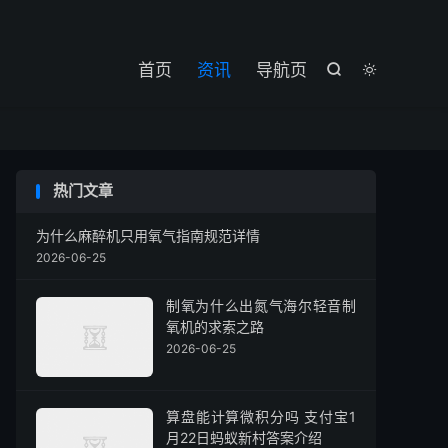

首页
资讯
导航页


热门文章
为什么麻醉机只用氧气指南规范详情
2026-06-25
制氧为什么出氮气海尔轻音制
氧机的求索之路
2026-06-25
算盘能计算微积分吗 支付宝1
月22日蚂蚁新村答案介绍