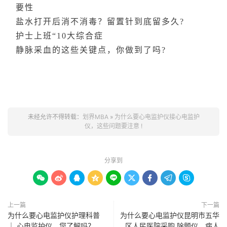
要性
盐水打开后消不消毒？留置针到底留多久?
护士上班“10大综合症
静脉采血的这些关键点，你做到了吗?
未经允许不得转载：
划界MBA
»
为什么要心电监护仪接心电监护
仪，这些问题要注意 !
分享到









上一篇
下一篇
为什么要心电监护仪护理科普
为什么要心电监护仪昆明市五华
｜ 心电监护仪，您了解吗？
区人民医院采购 除颤仪、病人