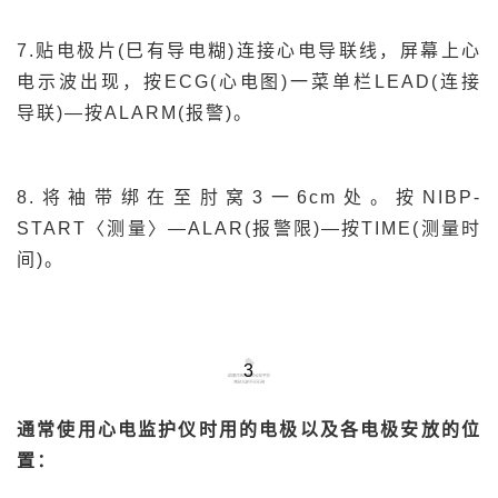
7.贴电极片(巳有导电糊)连接心电导联线，屏幕上心
电示波出现，按ECG(心电图)一菜单栏LEAD(连接
导联)—按ALARM(报警)。
8.将袖带绑在至肘窝3一6cm处。按NIBP-
START〈测量〉—ALAR(报警限)—按TIME(测量时
间)。
3
通常使用心电监护仪时用的电极以及各电极安放的位
置：