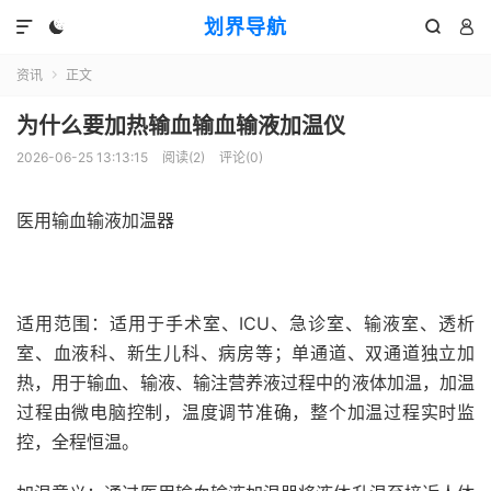
划界导航




资讯
正文

为什么要加热输血输血输液加温仪
2026-06-25 13:13:15
阅读(
2
)
评论(0)
医用输血输液加温器
适用范围：适用于手术室、ICU、急诊室、输液室、透析
室、血液科、新生儿科、病房等；单通道、双通道独立加
热，用于输血、输液、输注营养液过程中的液体加温，加温
过程由微电脑控制，温度调节准确，整个加温过程实时监
控，全程恒温。