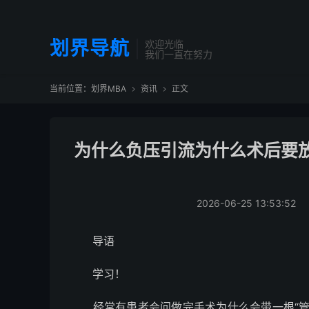
划界导航
欢迎光临
我们一直在努力
当前位置：
划界MBA
资讯
正文


为什么负压引流为什么术后要
2026-06-25 13:53:52
导语
学习！
经常有患者会问做完手术为什么会带一根“管