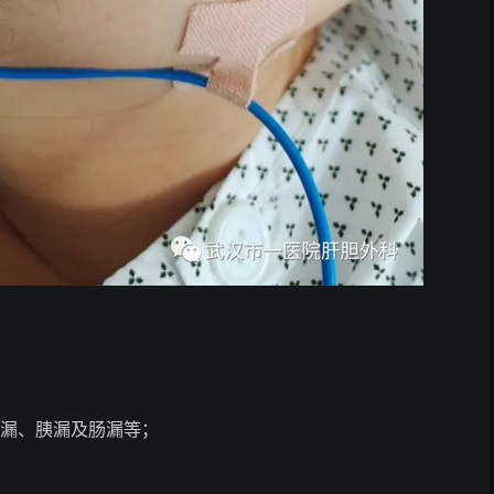
漏、胰漏及肠漏等；