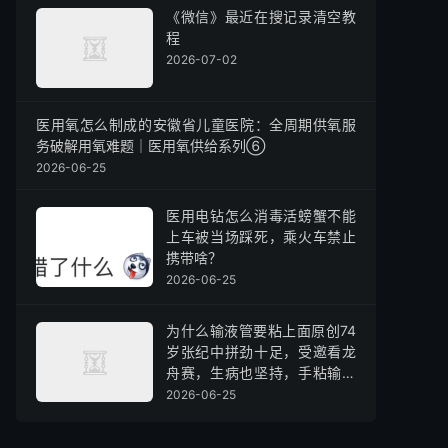
《微信》最近在搜记录清空教
程
2026-07-02
医用氧怎么制成的安徽省儿童医院：全周期供氧服
务破解用氧难题｜医用氧供给系列⑥
2026-06-25
医用电钻怎么消毒活螃蟹不能
上车被当场踩死，乘火车禁止
携带啥？
2026-06-25
为什么输液管要粘上面原创74
岁张纪中拼劲十足，受邀看龙
舟赛，生病也坚持，手粘输液
贴心疼不已
2026-06-25