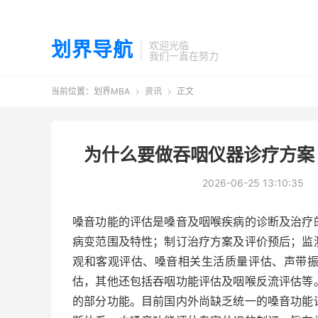
划界导航
欢迎光临
我们一直在努力
当前位置：
划界MBA
资讯
正文


为什么要做吞咽仪器诊疗方案 
2026-06-25 13:10:35
嗓音功能的评估是嗓音及咽喉疾病的诊断及治疗
病变范围及特性；制订治疗方案及评价预后；监
观和客观评估、嗓音相关生活质量评估、声带
估，其他还包括吞咽功能评估及咽喉反流评估等
的部分功能。目前国内外尚缺乏统一的嗓音功能