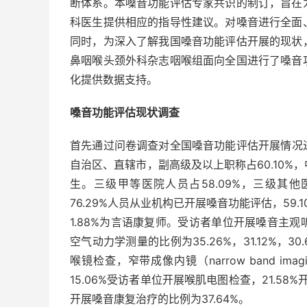
断体系。本嗓音功能评估专家共识的制订，旨在
科医生提供相应的指导性建议。对嗓音进行全面
同时，为深入了解我国嗓音功能评估开展的现状
鼻咽喉头颈外科杂志咽喉组面向全国进行了嗓音
化提供数据支持。
嗓音功能评估现状调查
首先通过问卷调查对全国嗓音功能评估开展情况进
自治区、直辖市，副高级及以上职称占60.10%，中
生。三级甲等医院人员占58.09%，三级其他医
76.29%人员从业机构已开展嗓音功能评估，59.
1.88%为言语康复师。受访者单位开展嗓音主
空气动力学测量的比例为35.26%，31.12%，30
喉镜检查，窄带成像内镜（narrow band ima
15.06%受访者单位开展喉肌电图检查，21.58
开展嗓音康复治疗的比例为37.64%。