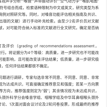
客观声学分析”“喉镜”“声带振动评价”“空气动力学”“喉肌电图”
逻辑符号组合而成，检索语种限制为中文或英文，研究类型为系
病例对照研究等。同时，对嗓音功能评估相关指南及共识、
出版的文献）进行手动补充检索。由至少2名评价员对文献
献，对可能符合纳入标准的文献进行全文研究，确定是否纳
ing of recommendations assessment，
RADE）方法进行。将证据分为4个等级：高质量，进一步研究也不可能改
可能影响，且可能改变该评估结果；低质量，进一步研究极
量，任何评估结果都很不确定。
临床问题进行调研，专家勾选非常不同意、不同意、同意、非常
则视为达成共识，可直接确定推荐意见和强度；若某一方向票
荐方向，推荐强度则定为“弱”；其余情况视为未达成共识，
喉头颈外科学分会嗓音学组、咽喉学组及中华耳鼻咽喉头颈外
讨论、1次面对面会议讨论及2轮问卷投票，形成最终的推荐