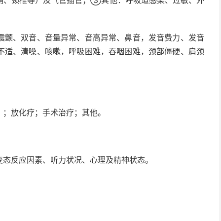
鞘、颈椎等）及气管插管；③其他：呼吸道感染、过敏、外
震颤、双音、音量异常、音高异常、鼻音，发音费力、发音
不适、清嗓、咳嗽，呼吸困难，吞咽困难，颈部僵硬、肩颈
）；放化疗；手术治疗；其他。
变态反应因素、听力状况、心理及精神状态。