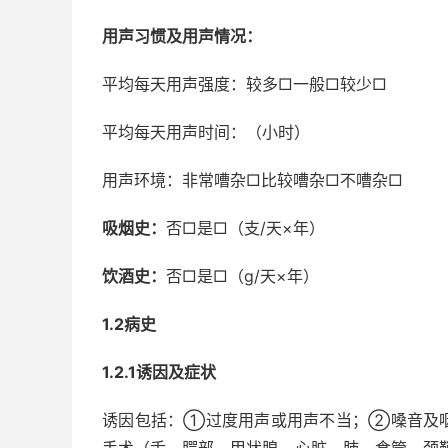
用声习惯及用声情况：
平均每天用声强度：较多□一般□较少□
平均每天用声时间：（小时）
用声环境：非常嘈杂□比较嘈杂□不嘈杂□
吸烟史：
否□是□（支/天×年）
饮酒史：
否□是□（g/天×年）
1.2病史
1.2.1诱因及症状
诱因包括：①过度用声或用声不当；②嗓音及