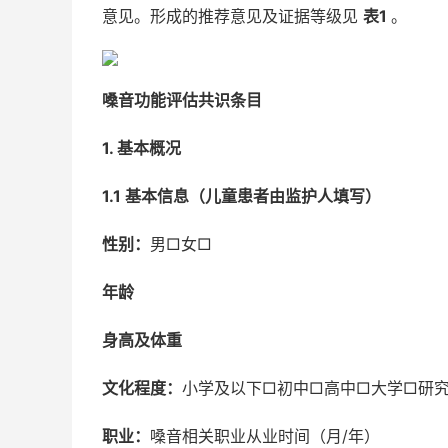
意见。形成的推荐意见及证据等级见
表1
。
嗓音功能评估共识条目
1. 基本概况
1.1 基本信息（儿童患者由监护人填写）
性别：
男□女□
年龄
身高及体重
文化程度：
小学及以下□初中□高中□大学□研
职业：
嗓音相关职业从业时间（月/年）