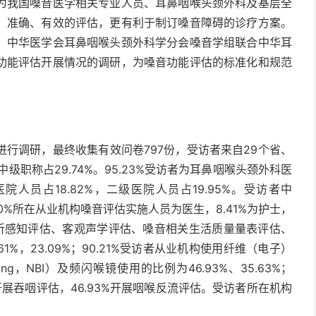
为我国嗓音医学相关专业人员、耳鼻咽喉头颈外科及基层全
、准确、有效的评估，更有利于制订嗓音障碍的诊疗方案。
，中华医学会耳鼻咽喉头颈外科学分会嗓音学组联合中华耳
功能评估开展情况的调研，为嗓音功能评估的标准化和规范
行调研，最终收集有效问卷797份，受访者来自29个省、
级职称占29.74%。95.23%受访者为耳鼻咽喉头颈外科医
院人员占18.82%，二级医院人员占19.95%。受访者中
10%所在从业机构嗓音评估实施人员为医生，8.41%为护士，
观听感知评估、客观声学评估、嗓音相关生活质量量表评估、
.61%，23.09%；90.21%受访者从业机构使用纤维（电子）
ging，NBI）及频闪喉镜使用的比例为46.93%、35.63%；
%开展吞咽评估，46.93%开展咽喉反流评估。受访者所在机构