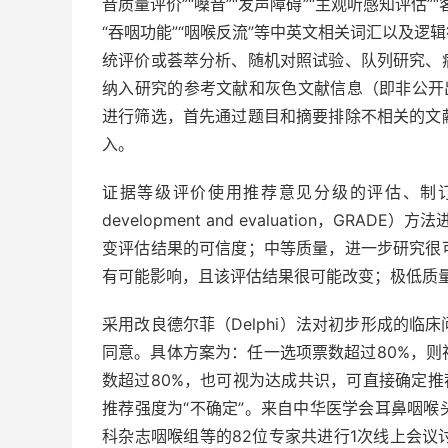
音质量评价”“嗓音”“发声障碍”“主观听感知评估”“
“吞咽功能”“咽喉反流”等中英文相关词汇以及
统评价或荟萃分析、随机对照试验、队列研究、
纳入研究的参考文献和灰色文献信息（即非公开
进行筛选，首先通过题目和摘要排除不相关的文
入。
证据等级评价使用推荐意见分级的评估、制订及评价（grad
development and evaluation，G
变评估结果的可信度；中等质量，进一步研究很
有可能影响，且该评估结果很可能改变；极低质
采用改良德尔菲（Delphi）法对初步形成的
同意。具体方案为：任一选项票数超过80%，
数超过80%，也可视为达成共识，可直接确定推
推荐强度为“不确定”。来自中华医学会耳鼻咽
科杂志咽喉组等的82位专家共进行1次线上会议