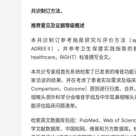
共识制订方法、
推荐意见及证据等级概述
本共识制订参考指南研究与评价方法（appraisal of g
AGREEⅡ），并参考卫生保健实践指南的报告条目（repor
healthcare，RIGHT）标准撰写全文。
本共识专家组首先系统检索了已发表的嗓音功能
家访谈的结果，并在考虑了患者实际需求及临床意愿的基础上
Comparison，Outcome）原则进行归
咽喉头颈外科学分会嗓音学组及中华耳鼻咽喉头
能评估临床问题清单。
检索英文数据库包括：PubMed、Web of Scienc
学文献数据库、中国知网、维普和万方数据库。检索