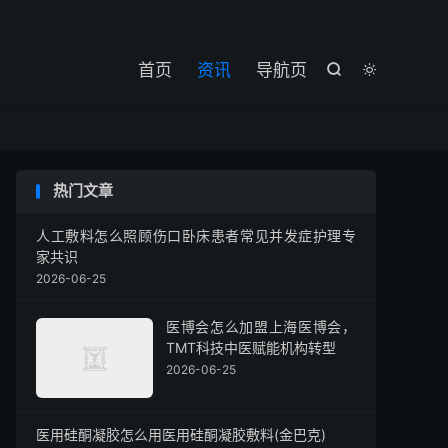

首页
资讯
导航页


热门文章
人工敷料怎么照顾伤口卧床患者常见并发症护理专
家共识
2026-06-25
医博会怎么加盟上海医博会，
TMT科技中医赋能机构转型
2026-06-25
医用硅酮凝胶怎么用医用硅酮凝胶敷料(金巴克)