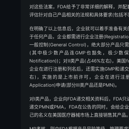
对这些法案，FDA给予了非常详细的解释，并
评估针对自己产品相关的法规和具体要求(包括不
在明确了以上信息后，企业就可以着手准备有关
于任何产品，企业都需进行企业注册(Registratio
一般控制(General Control)，绝大部
(其中极少数产品连GMP也豁免，极少数保留产品则
Notification))；对Ⅱ类产品(占46%左右)，美国fd
企业在进行注册和列名后，还需实施GMP和递交510
右)，实施的是上市前许可，企业在进行注册和列名
Application)申请(部分Ⅲ类产品还是PMN)。
对Ⅰ类产品，企业向FDA递交相关资料后，FDA
递交PMN或PMA，FDA在公告的同时，会给企业以
己的名义在美国医疗器械市场上直接销售其产品
MP考核，则由FDA根据产品风险等级、管理要