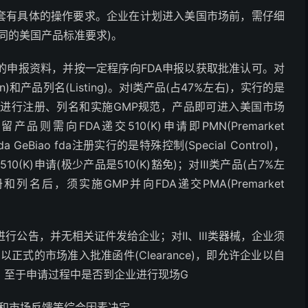
配套有具体的操作要求。企业在计划进入美国市场前，需仔细
同的美国产品标准要求)。
的申报资料，并按一定程序向FDA申报以获取批准认可。对
n)和产品列名(Listing)。对Ⅰ类产品(占47%左右)，实行的是
分产品只需进行注册、列名和实施GMP规范，产品即可进入美国市场
需向FDA递交510(K)申请即PMN(Premarket
a GeBiao fda注册实行的是特殊控制(Special Control)，
(K)申请(极少产品是510(K)豁免)；对Ⅲ类产品(占7%左
后，须实施GMP并向FDA递交PMA(Premarket
只进行公告，并无相关证件发给企业；对Ⅱ、Ⅲ类器械，企业须
正式的市场准入批准函件(Clearance)，即允许企业以自
。至于申请过程中是否到企业进行现场G
求和市场反馈等综合因素决定。