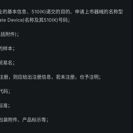
业的基本信息、510(K)递交的目的、申请上市器械的名称型
 Device)名称及其510(K)号码；
包括附件)；
准的样本；
品贸易名；
行企业注册，则应给出注册信息，若未注册，也予注明；
代码；
标准；
、包装附件、产品标示等；