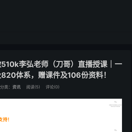
510k李弘老师（刀哥）直播授课｜一
及820体系，赠课件及106份资料！
分类：
资讯
阅读(
5
)
评论(0)
支持！