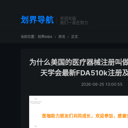
划界导航
欢迎光临
我们一直在努力
当前位置：
划界MBA
资讯
正文


为什么美国的医疗器械注册叫做
天学会最新FDA510k注册
2026-06-25 13:00:55
医咖助力朋友们共同成长，欢迎参加，感谢