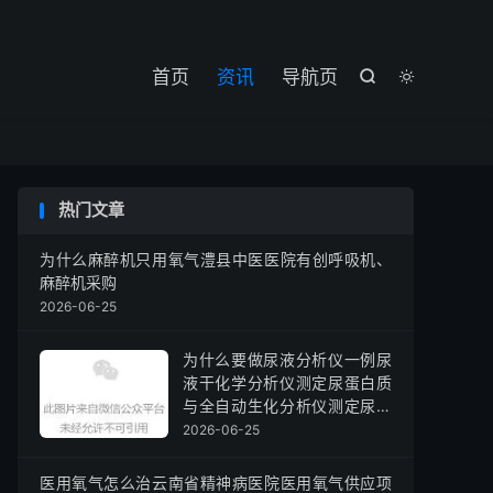

首页
资讯
导航页


热门文章
为什么麻醉机只用氧气澧县中医医院有创呼吸机、
麻醉机采购
2026-06-25
为什么要做尿液分析仪一例尿
液干化学分析仪测定尿蛋白质
与全自动生化分析仪测定尿微
量白蛋白结果差异引发的思考
2026-06-25
医用氧气怎么治云南省精神病医院医用氧气供应项