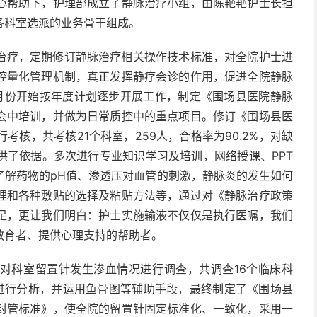
心帮助下，护理部成立了静脉治疗小组，由陈艳艳护士长担
各科室选派的业务骨干组成。
治疗，定期修订静脉治疗相关操作技术标准，对全院护士进
控量化管理机制，真正发挥静疗会诊的作用，促进全院静脉
月份开始按年度计划逐步开展工作，制定《围场县医院静脉
会中培训，并做为日常质控中的重点项目。修订《围场县医
核，共考核21个科室，259人，合格率为90.2%，对缺
供了依据。多次进行专业知识学习及培训，网络授课、PPT
了解药物的pH值、渗透压对血管的刺激，静脉炎的发生如何
理和各种敷贴的选择及粘贴方法等，通过对《静脉治疗政策
足，更让我们明白：护士实施输液不仅仅是执行医嘱，我们
教育者、提供心理支持的帮助者。
针对科室留置针发生渗血情况进行调查，共调查16个临床科
内进行分析，并运用鱼骨图等辅助手段，最终制定了《围场县
封管标准》，使全院的留置针固定标准化、一致化，采用一