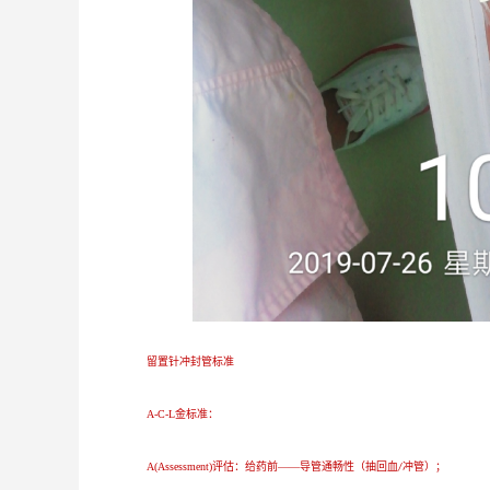
留置针冲封管标准
A-C-L金标准：
A(Assessment)评估：给药前——导管通畅性（抽回血
冲管）；
/