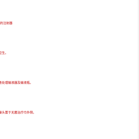
的注射器
卫生。
善处理输液器及输液瓶。
接头置于无菌治疗巾外侧。