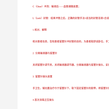
C（
）冲洗：输液后——血管通路装置；
Clear
L（
）封管：结束冲管之后，正确的封管手法
适当的封管溶液
合适
Lock
+
+
1.核对、解释
核对患者信息，告知患者留置针冲封管的目的，为患者取舒适卧位，手
2. 分离输液器与留置针
关闭留置针调节夹，关闭输液器调节器，分离输液器与留置针接头，妥
3. 留置针接头放置
手卫生，铺无菌治疗巾于留置针下，取下固定留置针的胶带，将留置针
4.首次消毒正压接头