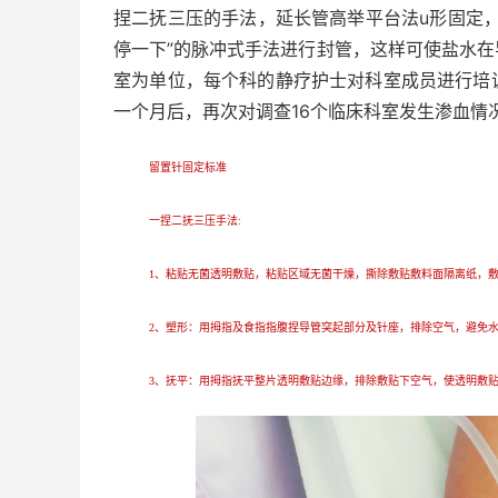
捏二抚三压的手法，延长管高举平台法u形固定
停一下”的脉冲式手法进行封管，这样可使盐水
室为单位，每个科的静疗护士对科室成员进行培
一个月后，再次对调查16个临床科室发生渗血情
留置针固定标准
一捏二抚三压手法:
1、粘贴无菌透明敷贴，粘贴区域无菌干燥，撕除敷贴敷料面隔离纸，
2、塑形：用拇指及食指指腹捏导管突起部分及针座，排除空气，避免
3、抚平：用拇指抚平整片透明敷贴边缘，排除敷贴下空气，使透明敷