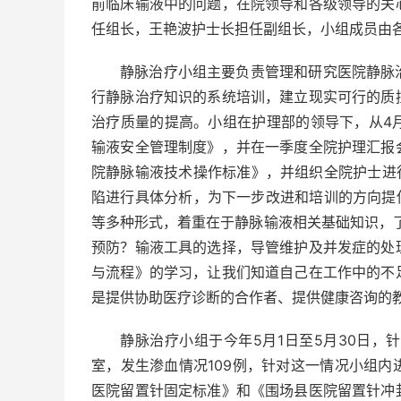
前临床输液中的问题，在院领导和各级领导的关
任组长，王艳波护士长担任副组长，小组成员由
静脉治疗小组主要负责管理和研究医院静脉
行静脉治疗知识的系统培训，建立现实可行的质
治疗质量的提高。小组在护理部的领导下，从4
输液安全管理制度》，并在一季度全院护理汇报
院静脉输液技术操作标准》，并组织全院护士进行考
陷进行具体分析，为下一步改进和培训的方向提
等多种形式，着重在于静脉输液相关基础知识，
预防？输液工具的选择，导管维护及并发症的处
与流程》的学习，让我们知道自己在工作中的不
是提供协助医疗诊断的合作者、提供健康咨询的
静脉治疗小组于今年5月1日至5月30日，
室，发生渗血情况109例，针对这一情况小组
医院留置针固定标准》和《围场县医院留置针冲