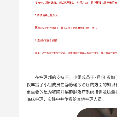
多方位、顺时针用力擦拭正压接头，时间＞10s，将正压接头置于无菌
5.再次消毒正压接头
再
次同法逆时针消毒正压接头，置于无菌治疗巾内侧，待干。
6. 连接封管器与留置针
准备一次性留置针封管注射器，连接封管注射器与留置针接头，打开留置针调
在护理部的支持下，小组成员于7月份 参
仅丰富了小组成员在静脉输液治疗的方面的知识
更重要的是为我院开展静脉治疗系统培训及质量
临床护理，实践中并传授给其他护理人员。