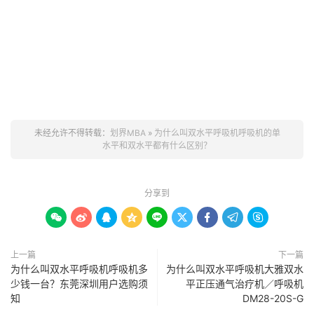
未经允许不得转载：
划界MBA
»
为什么叫双水平呼吸机呼吸机的单
水平和双水平都有什么区别？
分享到









上一篇
下一篇
为什么叫双水平呼吸机呼吸机多
为什么叫双水平呼吸机大雅双水
少钱一台？东莞深圳用户选购须
平正压通气治疗机／呼吸机
知
DM28-20S-G