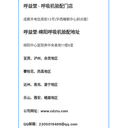
呼益堂 · 呼吸机验配门店
成都市电信南街13号(华西睡眠中心斜对面）
呼益堂·绵阳呼吸机验配地址
绵阳中心医院旁中央美地11楼6室
宜宾、泸州、自贡地区
攀枝花、西昌地区
达州、南充、遂宁地区
乐山、雅安、峨眉地区
公司网址：www.cdztu.com
QQ邮箱：2305019469@qq.com