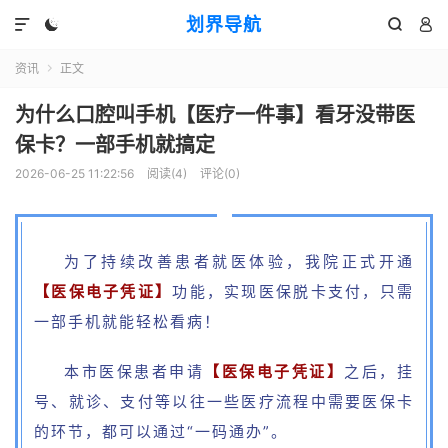
划界导航




资讯
正文

为什么口腔叫手机【医疗一件事】看牙没带医
保卡？一部手机就搞定
2026-06-25 11:22:56
阅读(
4
)
评论(0)
为了持续改善患者就医体验，我院正式开通
【医保电子凭证】
功能，实现医保脱卡支付，只需
一部手机就能轻松看病！
本市医保患者申请
【医保电子凭证】
之后，挂
号、就诊、支付等以往一些医疗流程中需要医保卡
的环节，都可以通过“一码通办”。