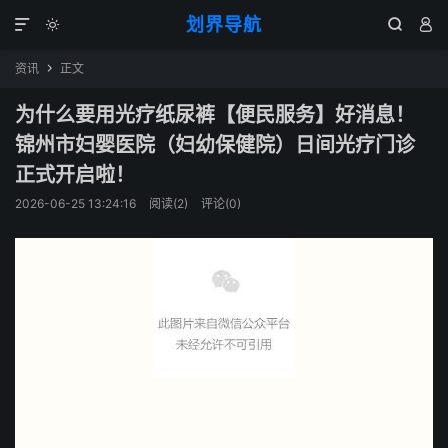
划界导航




资讯
正文

为什么要用光疗纸尿裤【便民服务】好消息！
锦州市妇婴医院（妇幼保健院）日间光疗门诊
正式开启啦！
2026-06-25 13:24:16
阅读(
2
)
评论(0)