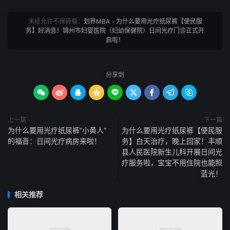
未经允许不得转载：
划界MBA
»
为什么要用光疗纸尿裤【便民服
务】好消息！锦州市妇婴医院（妇幼保健院）日间光疗门诊正式开
启啦！
分享到









上一篇
下一篇
为什么要用光疗纸尿裤“小黄人”
为什么要用光疗纸尿裤【便民服
的福音：日间光疗病房来啦！
务】白天治疗，晚上回家！丰顺
县人民医院新生儿科开展日间光
疗服务啦，宝宝不用住院也能照
蓝光！
相关推荐