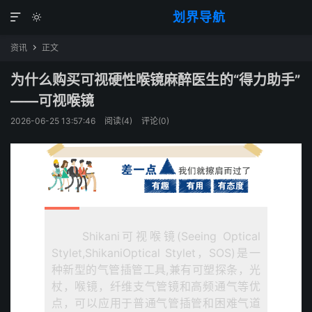
划界导航


资讯
正文

为什么购买可视硬性喉镜麻醉医生的“得力助手”
——可视喉镜
2026-06-25 13:57:46
阅读(
4
)
评论(0)
Shikani可视喉镜(Seeing Optical
Stylet,ShikaniOptical Stylet，SOS)是一
种新型的气管插管工具,兼有可塑探条，光
杖，喉镜，纤维支气管镜和高频通气等优
点，可以应用于普通气管插管和困难气道