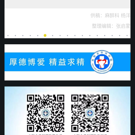
供稿：麻醉科 杨洋
整理编辑：张启蒙