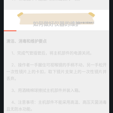
如何做好仪器的维护
清洁、消毒和维护要点
1、完成气管插管后，将主机部件的电源关闭。
2、操作者一手握住可视喉镜的手柄不动，另一手松开
一次性镜片上的卡扣，取下镜片支架上的一次性镜片并
丢弃。
3、用酒精棉球擦拭主机部件并装入箱。
4、注意事项：主机部件不能采用高温、高压灭菌消毒
且无防水功能。