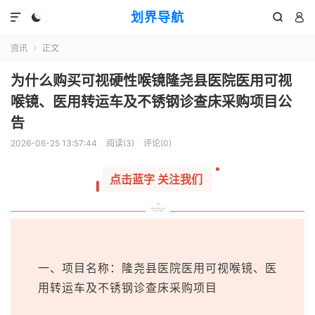
划界导航




资讯
正文

为什么购买可视硬性喉镜隆尧县医院医用可视
喉镜、医用转运车及不锈钢诊查床采购项目公
告
2026-06-25 13:57:44
阅读(
3
)
评论(0)
点击蓝字 关注我们
一、项目名称：隆尧县医院医用可视喉镜、医
用转运车及不锈钢诊查床采购项目