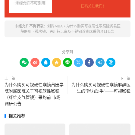
扫码关注我们！
未经允许不得转载：
划界MBA
»
为什么购买可视硬性喉镜隆尧县医
院医用可视喉镜、医用转运车及不锈钢诊查床采购项目公告
分享到









上一篇
下一篇
为什么购买可视硬性喉镜莆田学
为什么购买可视硬性喉镜麻醉医
院附属医院关于可视软性喉镜
生的“得力助手”——可视喉镜
（纤维支气管镜）采购前 市场
调研公告
相关推荐