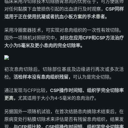
临床采用冷切除技术切除肠胃息肉的优势在于，可方便医师
对任何黏膜下血管损伤引起的出血进行及时观察，
CSP同样
适用于正在使用抗凝或者抗血小板方案的手术患者。
采用冷圈套器技术，可实现对息肉组织的一次性有效切除。
国外一项随机对照研究中，
对比在应用CFP和CSP方法治疗
大小为5毫米及更小息肉的完全切除率。
初次息肉切除后，切除部位基底及边缘进行再次或多次
活
检
。
活检样本没有息肉组织残留，
可认为是完全切除。
通过发现与CFP比较，
CSP操作时间短、
组织学
完全切除率
更高，
尤其适用于大小为4-5毫米的息肉治疗。
另据国外一项随机试验，在首次结肠息肉摘除术结束后，在
原病变处行粘膜切除术来评估是否有残留息肉组织，结果发
现，
与CFP组比较，CSP组操作时间短、组织学完全切除率