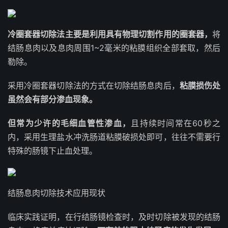
冷圈套器切除法主要是利用具有物理切割作用的圈套器，
将
结肠息肉以及息肉周围1~2毫米的粘膜组织全部套取，然后
勒除。
采用冷圈套器切除法的方式在切除结肠息肉后，
粘膜损伤处
虽然会有部分渗血现象。
但常为少许的毛细血管性渗血，
且持续时间常在60秒之
内，采用
生理盐水
冲洗肠道粘膜破损处即可，往往不需要行
特殊的
肠镜
下止血处理。
结肠息肉切除技术应用现状
临床实践证明，在行
结肠镜检查
时，及时切除被发现的结肠