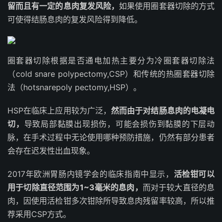
留而且有一定的息肉复发风险，
如果使用
圈套器
切除的方式
可使得结肠息肉的复发风险得到降低。
圈套器切除根据是否通电加热主要分为冷圈套器切除法
（cold snare polypectomy,CSP）和传统的热圈套器切除
法（hotsnarepoly pectomy,
HSP
）。
HSP在临床上应用较为广泛，
然而由于对结肠息肉的电凝电
切，
导致局部黏膜出现损伤，可能会损伤到黏膜的下层动
脉，在手术过程中无论使用哪种预防措施，仍然有部分患者
会存在迟发性出血现象。
2017年欧洲胃肠内镜学会的临床指南中显示，
活检钳可以
用于切除直径范围为1~3毫米的息肉，
而对于较大直径的息
肉，因使用活检钳多次钳除所导致息肉残留率较高，所以推
荐采用CSP方式。