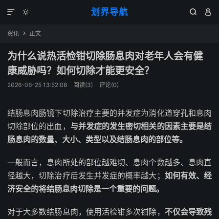
划界导航




资讯
正文

为什么说热活检钳切除肠息肉对老年人会有健
康威胁吗？如何切除才能更安全？
2026-06-25 13:52:08
阅读(
3
)
评论(0)
结肠息肉
肠镜下切除治疗主要的并发症为消化道穿孔和息肉
切除部位的出血，
与并发症的发生密切相关的因素主要是结
肠息肉的数量、大小、类型以及结肠息肉的部位等。
一般而言，息肉所处的部位越难切、息肉个数越多、息肉直
径越大，切除治疗后发生并发症的概率越大；
如何有效、经
济安全的将结肠息肉切除是一个重要的问题。
对于大多数结肠息肉，使用
活检钳
多次钳除，
不仅会导致残