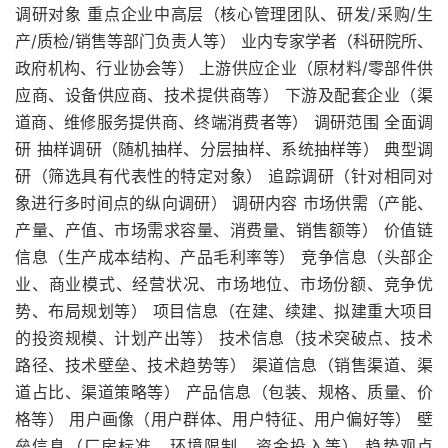
调研对象 重点企业中高层（核心管理团队、研发/采购/生
产/质检/销售等部门负责人等） 业内专家学者（科研院所、
政府机构、行业协会等） 上游供应企业（原材料/零部件供
应商、设备供应商、技术提供商等） 下游及配套企业（渠
道商、维修服务提供商、终端消费者等） 调研范围 全面调
研 抽样调研（随机抽样、分层抽样、系统抽样等） 典型调
研（筛选具有代表性的特定对象） 追踪调研（针对相同对
象进行多时间点的纵向调研） 调研内容 市场供需（产能、
产量、产值、市场需求容量、消费量、销售额等） 价值链
信息（生产成本结构、产品毛利率等） 竞争信息（头部企
业、商业模式、经营状况、市场地位、市场份额、竞争优
势、布局规划等） 项目信息（在建、续建、拟建重大项目
的投资规模、计划产出等） 技术信息（技术突破点、技术
路径、技术壁垒、技术趋势等） 渠道信息（销售渠道、渠
道占比、渠道策略等） 产品信息（包装、规格、质量、价
格等） 用户画像（用户群体、用户特征、用户偏好等） 壁
垒信息（厂房标准、环境限制、资金投入等） 趋势观点