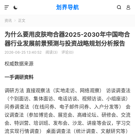
划界导航




资讯
正文

为什么要用皮肤吻合器2025-2030年中国吻合
器行业发展前景预测与投资战略规划分析报告
2026-06-25 13:40:52
阅读(
3
)
评论(0)
权威数据来源
一手调研资料
调研方法 直接观察法（实地走访、网络观察） 访谈调查法
（个别面访、集体面访、电话访谈、视频访谈、小组座谈）
问券调查法（在线问券、电子邮件问券、入户分发等） 会
议调查法（参加博览会、展览会、高峰论坛、研修会、交流
会、特训营、培训班、发布会、沙龙、讲座等会议，学习交
流实现行情调查） 桌面调查法（统计调查、文献研究等）