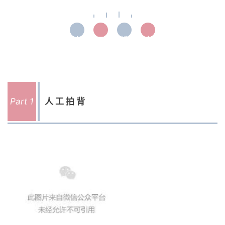
人
工
排
痰
Part 1
人工拍背