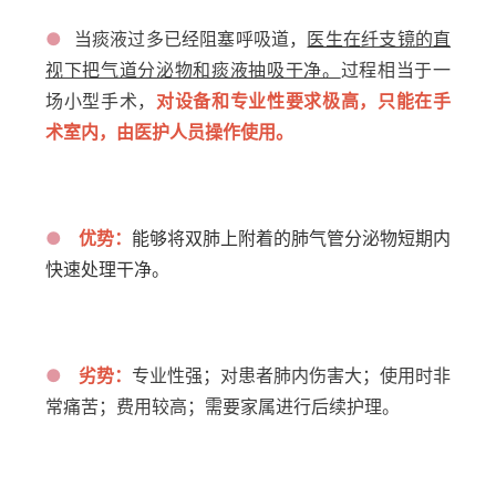
●
当痰液过多已经阻塞呼吸道，
医生在纤支镜的直
视下把气道分泌物和痰液抽吸干净。
过程
相当于一
场小型手术，
对设备和专业性要求极高，只能在
手
术室内，由医护人员操作使用。
●
优势：
能够将双肺上附着的肺气管分泌物短期内
快速处理干净。
●
劣势：
专业性强；对患者肺内伤害大；使用时非
常痛苦；费用较高；需要家属进行后续护理。