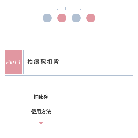
排
痰
设
备
Part 1
拍痰碗扣背
拍痰碗
使用方法