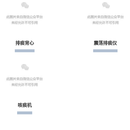
排痰背心
震荡排痰仪
咳痰机