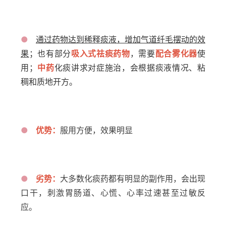
●
通过药物达到稀释痰液，增加气道纤毛摆动的效
果
；也有部分
吸入式祛痰药物
，需要
配合雾化器
使
用；
中药
化痰讲求对症施治，会根据痰液情况、粘
稠和质地开方。
●
优势：
服用方便，效果明显
●
劣势：
大多数化痰药都有明显的副作用，会出现
口干，刺激胃肠道、心慌、心率过速甚至过敏反
应。