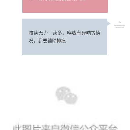
咳痰无力，痰多，喉咙有异响等情
况，都要辅助排痰！