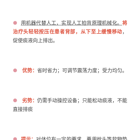
●
用机器代替人工，实现人工拍背原理机械化。
将
治疗头轻轻按压在患者背部，从下至上缓慢移动
，
促使痰液向上排出。
●
优势：
省时省力；可调节震荡力度；受力均匀。
●
劣势：
仍需手动操控设备；只能松动痰液，不能
直接排痰
●
提示
：
对体位有一定的要求，要用枕头等软物垫