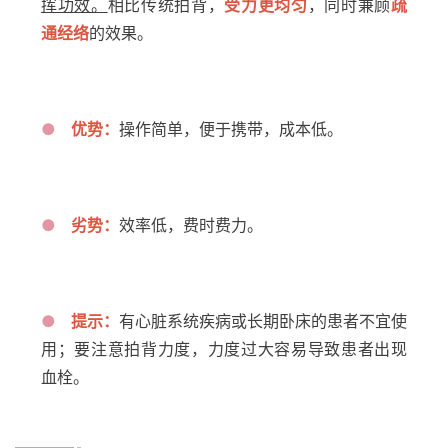
挥功效。
相比传统拍背，
受力更均匀
，同时兼顾
疏
通经络
的效果。
●
优势：
操作简单，
便于携带，成本低。
●
劣势：
效率低，
费时费力。
●
提示：
有心脏系统疾病或长期卧床的患者不宜使
用；要注意拍背力度，力度过大容易导致患者出现
血栓。