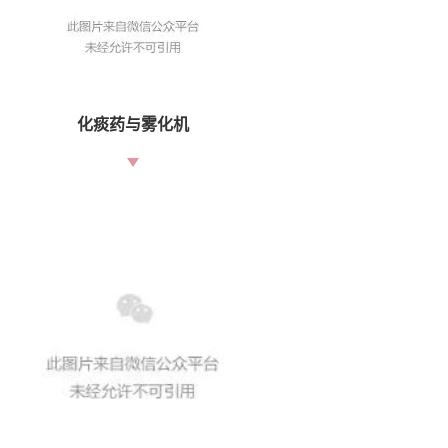
化痰药与雾化机