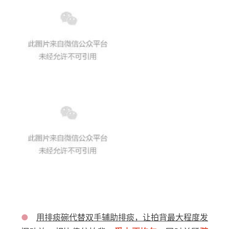
●
用排痰碗代替双手辅助排痰，让拍背最大程度发