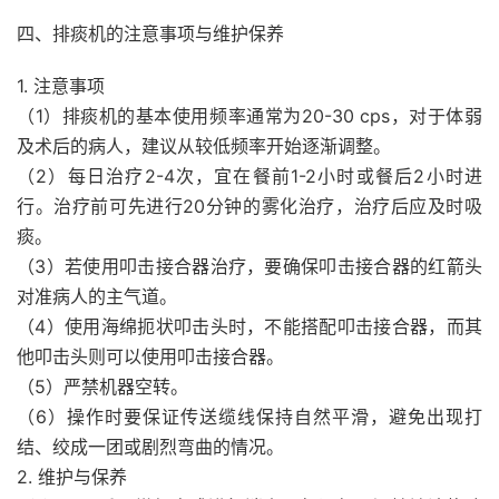
四、排痰机的注意事项与维护保养
1. 注意事项
（1）排痰机的基本使用频率通常为20-30 cps，对于体弱
及术后的病人，建议从较低频率开始逐渐调整。
（2）每日治疗2-4次，宜在餐前1-2小时或餐后2小时进
行。治疗前可先进行20分钟的雾化治疗，治疗后应及时吸
痰。
（3）若使用叩击接合器治疗，要确保叩击接合器的红箭头
对准病人的主气道。
（4）使用海绵扼状叩击头时，不能搭配叩击接合器，而其
他叩击头则可以使用叩击接合器。
（5）严禁机器空转。
（6）操作时要保证传送缆线保持自然平滑，避免出现打
结、绞成一团或剧烈弯曲的情况。
2. 维护与保养