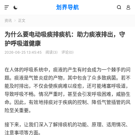
划界导航




资讯
正文

为什么要电动吸痰排痰机：助力痰液排出，守
护呼吸道健康
2026-06-25 13:45:45
阅读(
3
)
评论(0)
在人体的呼吸系统中，痰液的产生有时会成为一个棘手的问
题。痰液是气管炎症的产物，其中包含了众多致病菌。若不
能及时排出，不仅会使疾病难以痊愈，还可能堵塞呼吸道，
导致呼吸不畅。情况严重时，甚至会引发呼吸困难，威胁生
命。因此，有效地排痰对于疾病的控制、降低气管插管的风
险至关重要。
接下来，让我们深入了解排痰机的功能、原理、适用情况、
注意事项等方面。