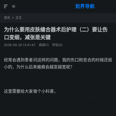
划界导航


资讯
正文

为什么要用皮肤缝合器术后护理（二）要让伤
口变细，减张是关键
2026-06-25 13:41:47
阅读(
1
)
评论(0)
经常会遇到患者问这样的问题，我的伤口刚愈合的时候还挺
小的，为什么后来瘢痕会越变越宽呢？
这里需要给大家做个小科普，
成熟的皮肤力量比较大，新长
出来的皮肤不足以对抗成熟皮肤的力量，同时早期的
切口并
不稳定，持续的力量刺激会让切口收到“还需要继续生长”的
信号，从而加速成纤维细胞以及新生血管的生长，因此造成