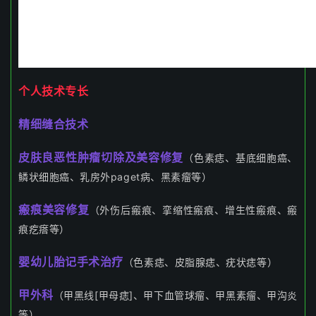
个人技术专长
精细缝合技术
皮肤良恶性肿瘤切除及美容修复
（
色素痣、基底细胞癌、
鳞状细胞癌、乳房外paget病、黑素瘤等）
瘢痕美容修复
（外伤后瘢痕、挛缩性瘢痕、增生性瘢痕、瘢
痕疙瘩等）
婴幼儿胎记手
术治疗
（色素痣、皮脂腺痣、疣状痣等）
甲外科
（
甲黑线[甲母痣]、甲下血管球瘤、甲黑素瘤、甲沟炎
等
）