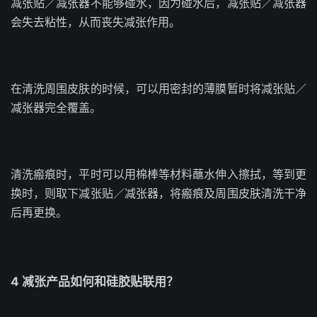
减张贴／减张器不能够碰水，因为碰水后，减张贴／减张器
会失去粘性，从而丧失减张作用。
在清洗周围皮肤的时候，可以用密封的薄膜暂时将减张贴／
减张器完全覆盖。
清洗瘢痕时，平时可以用棉棒等材料蘸水伸入擦拭，等到更
换时，则取下减张贴／减张器，将瘢痕及周围皮肤清洗干净
后再更换。
4 减张产品如何和硅胶贴联用？