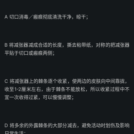
A 切口消毒／瘢痕彻底清洗干净，晾干；
B 将减张器减成合适的长度，撕去粘带纸，对称的把减张器
平贴于切口或瘢痕两侧；
C 将减张器上的棘条逐个收紧，使两边的皮肤向中间靠拢，
收至1-2厘米左右，由于棘条不能放松，所以收紧过程中不
宜一次收得过紧，可以慢慢调整；
D 将多余的外露棘条的大部分减去，避免活动时划伤及影响
日常生活；