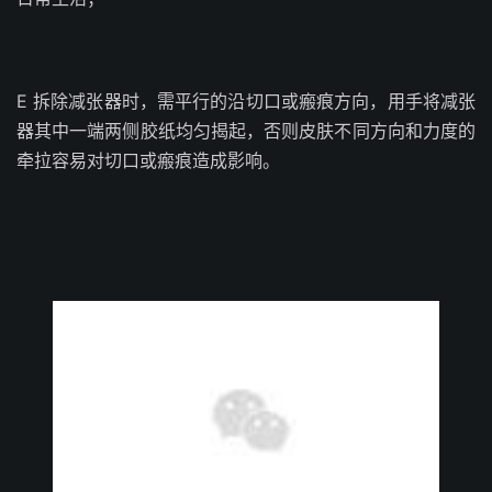
E 拆除减张器时，需平行的沿切口或瘢痕方向，用手将减张
器其中一端两侧胶纸均匀揭起，否则皮肤不同方向和力度的
牵拉容易对切口或瘢痕造成影响。