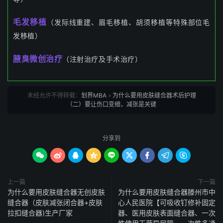
毛发移植
（
发际线重建、眉毛移植、胡须移植等特殊部位毛
发移植
）
腋臭微创治疗
（注射治疗及手术治疗）
未经允许不得转载：
划界MBA
»
为什么要用皮肤缝合器术后护理
（二）要让伤口变细，减张是关键
分享到









上一篇
下一篇
为什么要用皮肤缝合器无创皮肤
为什么要用皮肤缝合器滕州市中
缝合器（皮肤减张闭合器+皮肤
心人民医院【可吸收钉修补固定
拉扣缝合器)生产厂家
器、医用皮肤表面缝合器、一次