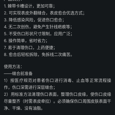
1. 棘带卡槽设计，更加可靠；
2. 可实现表皮外翻缝合，表皮愈合优选方式；
3. 降低感染风险，促进伤口愈合；
4. 无二次创伤，避免产生针线疤痕等；
5. 不受伤口形状尺寸限制，应用广泛；
6. 操作简单，省时省力；
7. 易于清理伤口，上药便捷；
8. 愈合后轻松拆除，免拆线二次痛苦。
使用方法：
——缝合前准备
1）按医疗规范对患者伤口进行消毒、止血等正常流程操
作，伤口深需进行深层缝合；
2）用标准方法清理伤口表面，整理伤口皮缘，使伤口皮缘
尽量整齐（时需表皮牵拉）。必须确保伤口周围皮肤表面干
净、干燥、没有油脂。