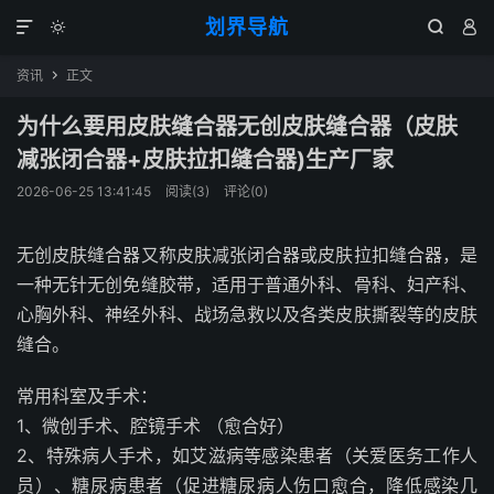
划界导航




资讯
正文

为什么要用皮肤缝合器无创皮肤缝合器（皮肤
减张闭合器+皮肤拉扣缝合器)生产厂家
2026-06-25 13:41:45
阅读(
3
)
评论(0)
无创皮肤缝合器又称皮肤减张闭合器或皮肤拉扣缝合器，是
一种无针无创免缝胶带，适用于普通外科、骨科、妇产科、
心胸外科、神经外科、战场急救以及各类皮肤撕裂等的皮肤
缝合。
常用科室及手术：
1、微创手术、腔镜手术 （愈合好）
2、特殊病人手术，如艾滋病等感染患者（关爱医务工作人
员）、糖尿病患者（促进糖尿病人伤口愈合，降低感染几