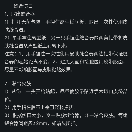
——缝合伤口
1、取出缝合器
1）打开无菌包装，手捏住离型纸底板，取出一次性使用皮
肤缝合器。
2）单手拿住离型纸，另一只手捏住缝合器的两条扎带将皮
肤缝合器从离型纸上剥离下来。
注意：1、用手捏住一次性使用皮肤缝合器两边扎带保证缝
合器的起始距离不变。2、避免大面积接触医用胶带胶面，
尽量不影响胶面与皮肤粘贴效果。
2、粘合皮肤
1）从伤口一头开始贴起，尽量使胶带贴近手术切口皮缘部
位。
2）用手指在胶带上垂直轻轻按抚.
3）根据伤口大小，逐一贴放缝合器，逐一粘合皮肤。每组
缝合器间距应≤2mm，如箭头所指。