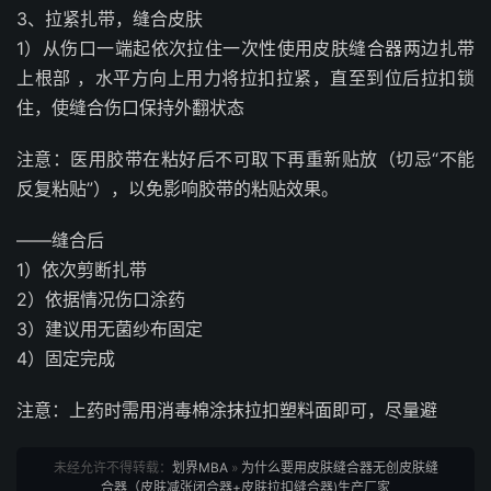
3、拉紧扎带，缝合皮肤
1）从伤口一端起依次拉住一次性使用皮肤缝合器两边扎带
上根部 ，水平方向上用力将拉扣拉紧，直至到位后拉扣锁
住，使缝合伤口保持外翻状态
注意：医用胶带在粘好后不可取下再重新贴放（切忌“不能
反复粘贴”），以免影响胶带的粘贴效果。
——缝合后
1）依次剪断扎带
2）依据情况伤口涂药
3）建议用无菌纱布固定
4）固定完成
注意：上药时需用消毒棉涂抹拉扣塑料面即可，尽量避
未经允许不得转载：
划界MBA
»
为什么要用皮肤缝合器无创皮肤缝
合器（皮肤减张闭合器+皮肤拉扣缝合器)生产厂家