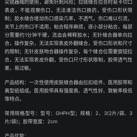
尖锐器械的使用，避免针刺风险；拉链缝合拉合时易卡切口
表皮，不能观察伤口，无法清洁伤口换药，受伤口形状限
制；胶水缝合增加伤口感染几率，不透气，伤口难以引流，
关节上的伤口不适用，粘合程序麻烦，逐小部分粘合，每部
分需要约1分钟干硬，流血会稀释胶水；无针缝合器单向拉
合，操作复杂，无法实现表皮外翻缝合，受伤口形状和尺寸
的限制；无针皮肤吻合器操作复杂，每个缝合位需要旋钮拉
合，无法实现表皮外翻，受伤口尺寸形状限制，胶带透气性
差，易过敏。
产品结构：一次性使用皮肤缝合器由拉扣组件、医用胶带和
离型纸组成。医用胶带具有强度高、透气性好、致敏率极低
等特点。
常用规格型号：型号：GHPH型；规格：2、3(2片/袋、3
片/袋)；胶带宽度：2cm
产品优势：