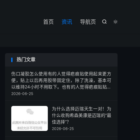

首页
资讯
导航页


热门文章
伤口凝胶怎么使用有的人觉得疤痕贴使用起来更方
便，贴上以后再用胶带固定住，除了洗澡，基本可
以维持24小时不用取下。也有的人觉得疤痕贴贴不
住容易脱落，那么可以选择疤痕凝胶，涂抹待干燥
2026-06-25
后可用保鲜膜等覆盖，再穿衣服就不会立刻蹭掉
了。你可以选择任意一种你觉得方便使用的抗疤痕
为什么选择迈瑞天生一对！为
药物（但必须是正规的）。
什么收购希森美康是迈瑞的“最
佳选择”？
2026-06-25