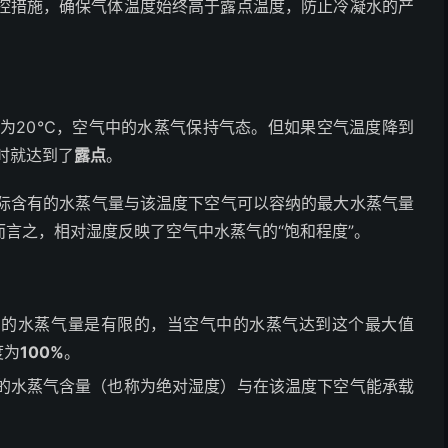
控措施，确保气体温度始终高于露点温度，防止冷凝水的产
度为20℃，空气中的水蒸气保持气态。但如果空气温度降到
时就达到了
露点
。
H）是空气中实际含有的水蒸气量与该温度下空气可以容纳的最大水蒸气量
言之，相对湿度反映了空气中水蒸气的“饱和程度”。
纳的水蒸气量是有限的，当空气中的水蒸气达到这个最大值
度为
100%
。
的水蒸气含量（也称为绝对湿度）与在该温度下空气能承载