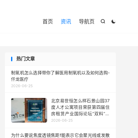

首页
资讯
导航页


热门文章
制氧机怎么选择带你了解医用制氧机以及如何选购-
仟龙医疗
2026-06-25
北京易世恒怎么样石景山园37
度人才公寓项目荣获第四届住
房租赁产业国际论坛“双料”奖
项
2026-06-25
为什么要说焦度透镜焦距f能表示它会聚光线或发散