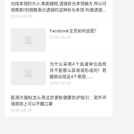
光线本领的大小.焦距越短.透镜折光本领越大.所以可
用焦距f的倒数表示透镜的这种折光本领.叫做透镜的
焦度D.即D=$＼frac{1}{f}$式中：f的单位是m.D的
2026-06-25
单位是m
Facebook主页如何运营？
2026-06-24
为什么采用4个血凝单位血栓
并不是那么容易就形成的！若
腿部出现这4个表现......
2026-06-25
医用冷服帖怎么用北京更新健康防护指引：室外环
境原则上可以不戴口罩
2026-06-25