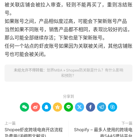
被关联店铺会被拉入审查，轻则不能再买了，重则冻结账
号。
如果账号之间，产品相似度过高，可能会下架新账号产品
当然如果不同账号，销售产品都不相同，表现比较好的话，
那么可能全部继续存活；下架也是下架新账号。
任何一个站点的虾皮账号如果因为关联被关闭，其他店铺账
号也可能会被关闭。
未经允许不得转载：
划界MBA
»
Shopee防关联是什么？有什么影响
和预防？
分享到









上一篇
下一篇
Shopee虾皮跨境电商开店流程
Shopify – 最多人使用的跨境电
及费用(详细图文解说)
商SAAS建站平台