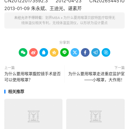
CN201220173592.3 2012-04-23 CN202654451U
2013-01-09 朱永斌、王迪光、谌素芹
未经允许不得转载：
划界MBA
»
为什么要用喉罩贝欧特医疗取得无
线体温仪相关专利，无线体温监测仪，以形状为设计要点
分享到









上一篇
下一篇
为什么要用喉罩腹腔镜手术是否
为什么要用喉罩走进重症监护室
可以使用喉罩？
——小喉罩，大作用！
相关推荐