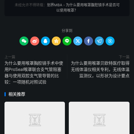
未经允许不得转载：
划界MBA
»
为什么要用喉罩腹腔镜手术是否可
以使用喉罩？
分享到









上一篇
下一篇
为什么要用喉罩胸腔镜手术中使
为什么要用喉罩贝欧特医疗取得
用ProSeal喉罩联合支气管阻塞
无线体温仪相关专利，无线体温
器与使用双腔支气管导管的比
监测仪，以形状为设计要点
较：一项随机对照试验
相关推荐