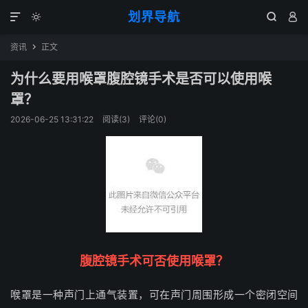
划界导航




资讯
正文

为什么要用喉罩腹腔镜手术是否可以使用喉
罩？
2026-06-25 13:31:22
阅读(
3
)
评论(0)
腹腔镜手术可否使用喉罩？
喉罩是一种声门上通气装置，可在声门周围形成一个密闭空间