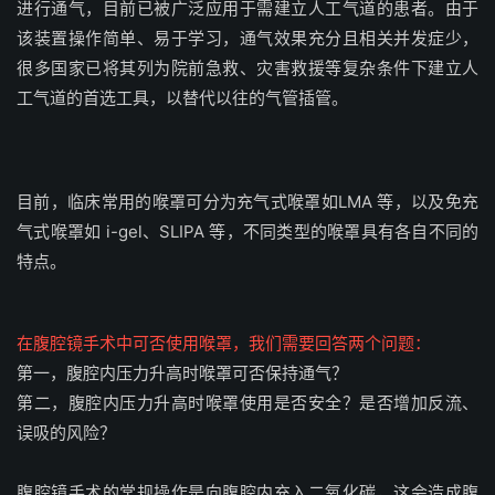
进行通气，目前已被广泛应用于需建立人工气道的患者。由于
该装置操作简单、易于学习，通气效果充分且相关并发症少，
很多国家已将其列为院前急救、灾害救援等复杂条件下建立人
工气道的首选
工具，以替代以往的气管插管。
目前，临床常用的喉罩可分为充气式喉罩如LMA 等，以及免充
气式喉罩如 i-gel、SLIPA 等，不同类型的喉罩具有各自不同的
特点。
在腹腔镜手术中可否使用喉罩，我们需要回答两个问题：
第一，腹腔内压力升高时喉罩可否保持通气？
第二，腹腔内压力升高时喉罩使用是否安全？是否增加反流、
误吸的风险？
腹腔镜手术的常规操作是向腹腔内充入二氧化碳，这会造成腹