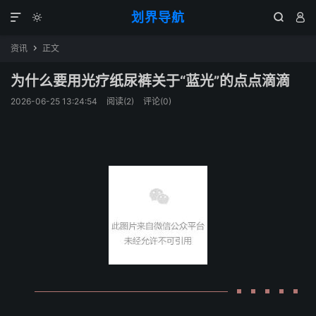
划界导航




资讯
正文

为什么要用光疗纸尿裤关于“蓝光”的点点滴滴
2026-06-25 13:24:54
阅读(
2
)
评论(0)