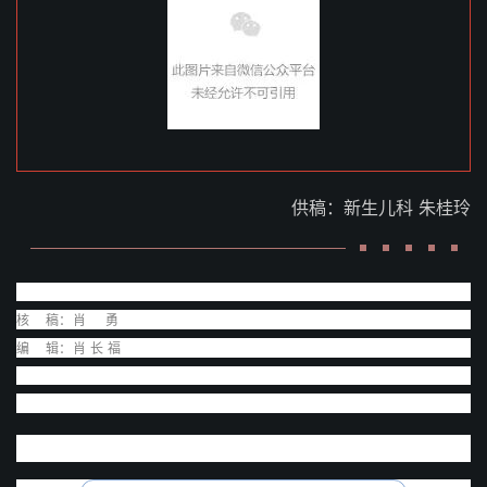
供稿：新生儿科 朱桂玲
核 稿：肖 勇
编 辑：肖 长 福