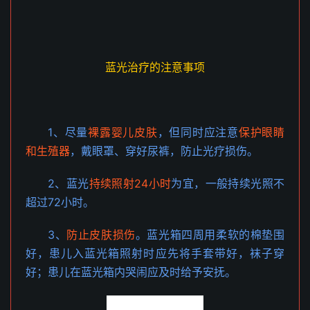
蓝光治疗的注意事项
1、尽量
裸露婴儿皮肤
，但同时应注意
保护眼睛
和生殖器
，戴眼罩、穿好尿裤，防止光疗损伤。
2、蓝光
持续照射24小时
为宜，一般持续光照不
超过72小时。
3、
防止皮肤损伤
。蓝光箱四周用柔软的棉垫围
好，患儿入蓝光箱照射时应先将手套带好，袜子穿
好；患儿在蓝光箱内哭闹应及时给予安抚。