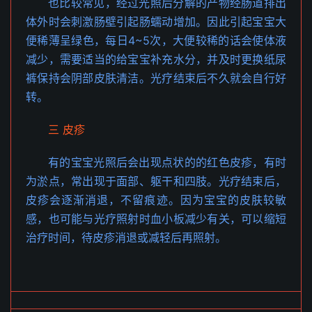
也比较常见，经过光照后分解的产物经肠道排出
体外时会刺激肠壁引起肠蠕动增加。因此引起宝宝大
便稀薄呈绿色，每日4~5次，大便较稀的话会使体液
减少，需要适当的给宝宝补充水分，并及时更换纸尿
裤保持会阴部皮肤清洁。光疗结束后不久就会自行好
转。
三 皮疹
有的宝宝光照后会出现点状的的红色皮疹，有时
为淤点，常出现于面部、躯干和四肢。光疗结束后，
皮疹会逐渐消退，不留痕迹。因为宝宝的皮肤较敏
感，也可能与光疗照射时血小板减少有关，可以缩短
治疗时间，待皮疹消退或减轻后再照射。