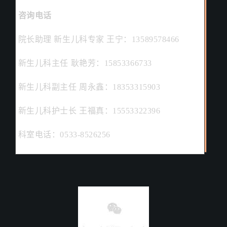
咨询
电话
院长助理
新生儿科专家 王宁：13589578466
新生儿科
主任
耿艳芳：15853366733
新生儿科副主任 周永鑫：18353315903
新生儿科护士长 王福真：15553322396
科室电话：
0533-8526
256