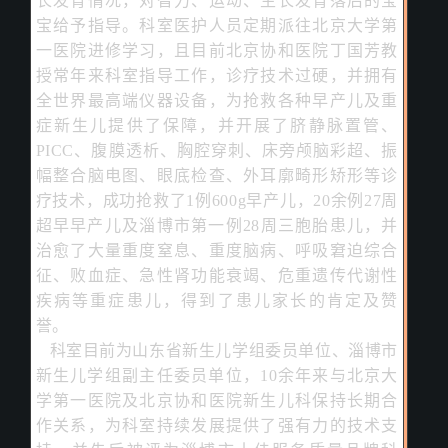
长发育情况，对智力、运动、生长发育落后的宝
宝给予指导。科室医护人员定期派往北京大学第
一医院进修学习，且目前北京协和医院丁国芳教
授常年来科室指导工作，诊疗技术过硬，并拥有
全世界最高端仪器设备，为抢救各种早产儿及重
症新生儿提供了保障，并开展了脐静脉置管、
PICC、腹膜透析、胸腔穿刺、床旁颅脑彩超、振
幅整合脑电图、眼底检查、外耳廓畸形矫形等诊
疗技术，成功抢救了1例600g早产儿，20余例27周
超早早产儿及淄博市第一例28周三胞胎患儿，并
治愈了大量重度窒息、重度脑病、呼吸窘迫综合
征、败血症、急性肾功能衰竭、危重遗传代谢性
疾病等重症患儿，得到了患儿家长的肯定及赞
誉。
科室
目前为山东省新生儿学组委员单位、淄博市
新生儿学组副主任委员单位，10余年来与北京大
学第一医院及北京协和医院新生儿科保持长期合
作关系，为科室持续发展提供了强有力的技术支