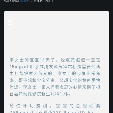
点击箭头处
“蓝色字”
，关注我们哦！！
李女士的宝宝13天了，经皮黄疸值一直在
15mg/dl,听亲戚朋友说黄疸超标是需要住新
生儿监护室照蓝光的。李女士的心情非常焦
虑，即不想和宝宝分离，又想宝宝的黄疸尽快
消退。李女士一家人怀着忐忑的心情来到了桓
台县妇幼保健院新生儿科门诊。
经过肝功监测，宝宝的总胆红素
256umol/l（正常值220.6umol/l以下）。