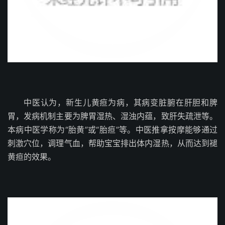
中医认为，新生儿黄疸为病，其病变脏腑在肝胆和脾
胃，发病机制主要为脾胃湿热、湿浊内蕴，致肝失疏泄等。
本病中医学称为“胎黄”或“胎疸”等。中医推拿按摩能够通过
刺激穴位，调理气血，帮助宝宝排出体内湿热，从而达到褪
黄疸的效果。