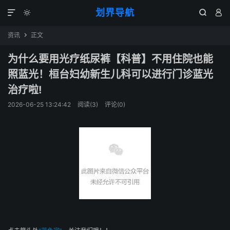
划界导航




资讯
正文

为什么要用光疗纸尿裤【科普】不用住院也能
照蓝光！桓台妇幼新生儿科可以进行门诊蓝光
治疗啦!
2026-06-25 13:24:42
阅读(
3
)
评论(0)