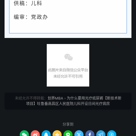
供稿：儿科
编审：党政办
未经允许不得转载：
划界MBA
»
为什么要用光疗纸尿裤【新技术新
项目】吐鲁番高昌区人民医院儿科开设日间光疗病房
分享到








