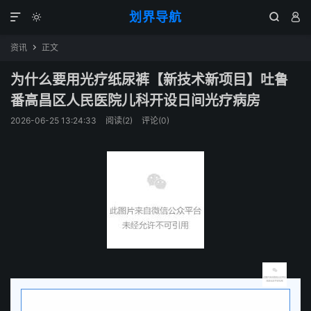
划界导航




资讯
正文

为什么要用光疗纸尿裤【新技术新项目】吐鲁
番高昌区人民医院儿科开设日间光疗病房
2026-06-25 13:24:33
阅读(
2
)
评论(0)