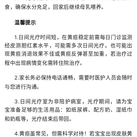
食，确保水分充足
，回家后继续
母乳喂养。
温馨提示
1.
日间光疗时间短，在黄疸稳定前需每日门诊监测
经皮测胆红素水平，可能需多次日间光疗。也可能出
现黄疸消退效果不佳或黄疸反弹甚至加重，若治疗过
程中出现病情变化需转住院治疗。
2.
家长务必保持电话通畅，需要时医护人员会随时
与您进行沟通。
3.
日间光疗室为非陪护病室，光疗期间，请为宝
宝准备足够的生活用品：如纸尿裤、配方奶、湿纸巾
和奶瓶等，光疗结束后带回。
4.
黄疸虽常见，但需科学对待！若宝宝出现皮肤黄