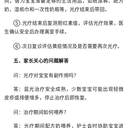
间，
请为宝宝准备足够的生活用品，如纸尿裤、配方
奶、湿纸巾和一次性奶瓶等
，光疗结束后带回。
⑤.光疗结束
后复测胆红素值
，评估光疗效果，
医
生确认安全后
办理离室手续。
⑥.次日复诊评估黄疸情况及是否需要再次光疗。
五、家长关心的问题解答
问
：光疗对宝宝有副作用吗？
答
：蓝光治疗安全成熟，少数宝宝可能出现轻微
皮疹或排便增多，停止治疗后即恢复。
问
：治疗期间如何喂养？
答
：光疗期间
配方奶喂养，
护士会时协助宝宝进