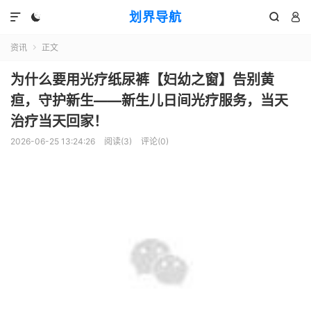
划界导航




资讯
正文

为什么要用光疗纸尿裤【妇幼之窗】告别黄
疸，守护新生——新生儿日间光疗服务，当天
治疗当天回家！
2026-06-25 13:24:26
阅读(
3
)
评论(0)