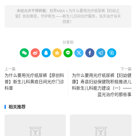
未经允许不得转载：
划界MBA
»
为什么要用光疗纸尿裤【妇幼之
窗】告别黄疸，守护新生——新生儿日间光疗服务，当天治疗当天
回家！
分享到









上一篇
下一篇
为什么要用光疗纸尿裤【原创科
为什么要用光疗纸尿裤【妇幼健
普】新生儿科黄疸日间光疗门诊
康】寿县妇幼保健院积极推进儿
科普
科新生儿科能力建设（一）——
蓝光治疗的那些事
相关推荐