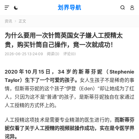
划界导航




资讯
正文

为什么要用一次针筒英国女子嫌人工授精太
贵，购买针筒自己操作，竟一次就成功！
2026-06-25 13:24:09
阅读(
3
)
评论(0)
2020年10月15日，34岁的斯蒂芬妮（Stephenie
Taylor）生下了一个可爱的孩子。
女人生孩子不是稀奇的事
情，但斯蒂芬妮的这个孩子“伊登（Eden）”却让她成为了红
人，只因为这不是“普通”的孩子，是斯蒂芬妮独自在家通过
人工授精的方式怀上的。
人工授精这项技术是需要专业精湛的医生进行的，
而斯蒂芬
妮仅看了关于人工授精的视频就操作成功，实在是令医学界
诧异。