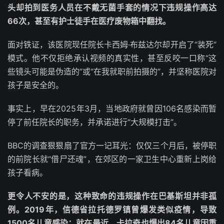
头却拍到医务人员在不戴无菌手套的情况下违规操作高达
66次，甚至有护士徒手在医疗废物箱中翻找。
面对铁证，该医院现任院长卡西姆·布兹达尔却开启了“装死”
模式。他不仅拒绝承认视频的真实性，甚至反咬一口称“这
些镜头可能是伪造的”或“在我就职前拍摄的”，并坚称医院对
孩子是安全的。
事实上，早在2025年3月，当地政府就曾因106名感染而暂
停了前任院长的职务，并承诺进行“大规模打击”。
BBC的调查狠狠扇了官方一记耳光：仅仅三个月后，被停职
的前院长就“借尸还魂”，在郊区的一家卫生中心重新上岗给
孩子看病。
更令人不安的是，这种致命的违规操作在巴基斯坦并非孤
例。2019年，信德省拉托德罗镇曾爆发类似疫情，导致
1500名儿童感染；就在最近，卡拉奇也爆出84名儿童因重