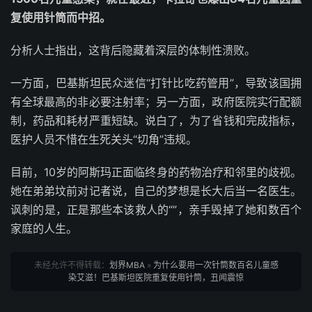
复使用针筒而中招。
分析人士指出，这背后隐藏着深层的体制性溃败。
一方面，巴基斯坦民众迷信“打针比吃药管用”，导致该国拥
有全球最高的非必要注射率；另一方面，政府医院实行配额
制，药品和耗材严重短缺。说白了，为了省钱和完成指标，
医护人员不惜在生死关头“切角”违规。
目前，10岁的阿斯玛正面临终身的药物治疗和邻里的歧视。
她在弟弟坟前对记者说，自己的梦想是长大后当一名医生。
讽刺的是，正是那些本该救人的“”，亲手毁掉了她和数百个
家庭的人生。
未经允许不得转载：
划界MBA
»
为什么要用一次针筒数百名儿童感
染艾滋！巴基斯坦医院重复使用针筒，丑闻震惊