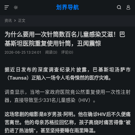
划界导航




资讯
正文

为什么要用一次针筒数百名儿童感染艾滋！巴
基斯坦医院重复使用针筒，丑闻震惊
2026-06-25 13:24:01
阅读(
3
)
评论(0)
据近日发布的深度调查纪录片披露，巴基斯坦汤萨市
（Taunsa）正陷入一场令人毛骨悚然的医疗灾难。
调查显示，当地一家政府医院竟公然重复使用一次性注射
器，直接导致至少331名儿童感染（HIV）。
这场悲剧的缩影是8岁男孩·阿明。他在确诊HIV后不久便痛
苦离世。他的母亲苏格拉回忆称，孩子高烧时痛苦得像“被
扔进了热油锅”，甚至坚持要睡在雨里降温。