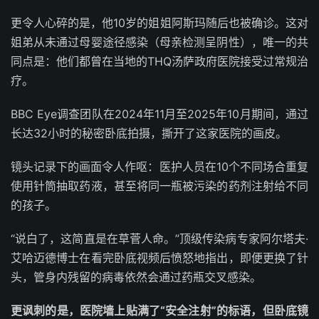
更令人心碎的是，他10岁的姐姐阿斯玛随后也被确诊。这对
姐弟从未通过母婴途径感染（母亲检测呈阴性），唯一的共
同点是：他们都曾在当地的THQ汤萨政府医院接受过常规治
疗。
BBC Eye调查团队在2024年11月至2025年10月期间，通过
长达32小时的秘密卧底拍摄，撕开了这家医院的画皮。
镜头记录下的画面令人作呕：医护人员在10个不同场合重复
使用针筒抽取药液，甚至将同一瓶被污染的药剂注射给不同
的孩子。
“说白了，这简直是在草菅人命。”顶级传染病专家阿尔塔夫·
艾哈迈德博士在看完卧底视频后愤怒地指出，即便更换了针
头，管身内残留的病毒依然会通过药瓶交叉感染。
更讽刺的是，医院墙上贴满了“安全注射”的标语，但卧底镜