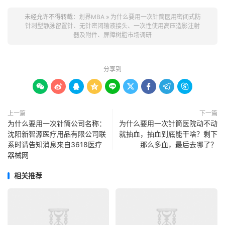
未经允许不得转载：
划界MBA
»
为什么要用一次针筒医用密闭式防
针刺型静脉留置针、无针密闭输液接头、一次性使用高压造影注射
器及附件、屏障树脂市场调研
分享到









上一篇
下一篇
为什么要用一次针筒公司名称：
为什么要用一次针筒医院动不动
沈阳新智源医疗用品有限公司联
就抽血，抽血到底能干啥？剩下
系时请告知消息来自3618医疗
那么多血，最后去哪了？
器械网
相关推荐