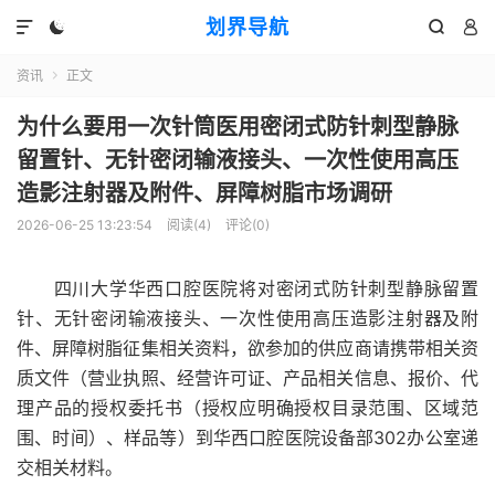
划界导航




资讯
正文

为什么要用一次针筒医用密闭式防针刺型静脉
留置针、无针密闭输液接头、一次性使用高压
造影注射器及附件、屏障树脂市场调研
2026-06-25 13:23:54
阅读(
4
)
评论(0)
四川大学华西口腔医院将对密闭式防针刺型静脉留置
针、无针密闭输液接头、一次性使用高压造影注射器及附
件、屏障树脂征集相关资料，欲参加的供应商请携带相关资
质文件（营业执照、经营许可证、产品相关信息、报价、代
理产品的授权委托书（授权应明确授权目录范围、区域范
围、时间）、样品等）到华西口腔医院设备部302办公室递
交相关材料。