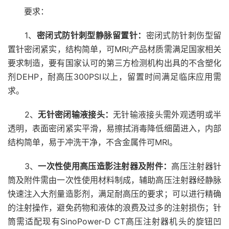
要求：
1、
密闭式防针刺型静脉留置针：
密闭式防针刺伤型留
置针密闭紧实，结构简单，可MRI;产品材质需满足国家相关
要求制造，要有国家认可的第三方检测机构出具的不含塑化
剂DEHP，耐高压300PSI以上，留置时间满足临床应用需
求。
2、
无针密闭输液接头：
无针输液接头需外观透明或半
透明，表面密闭紧实平滑，易擦拭消毒降低细菌进入，内部
结构简单，易于冲洗干净，不含金属件可MRI。
3、
一次性使用高压造影注射器及附件：
高压注射器针
筒及附件需由一次性使用材料制成，辅助高压注射器经静脉
快速注入大剂量造影剂，满足耐高压的要求；可以进行精确
的注射操作，避免药物和液体的浪费及过多的注射损伤；针
筒需适配现有SinoPower-D CT高压注射器机头的旋钮凹