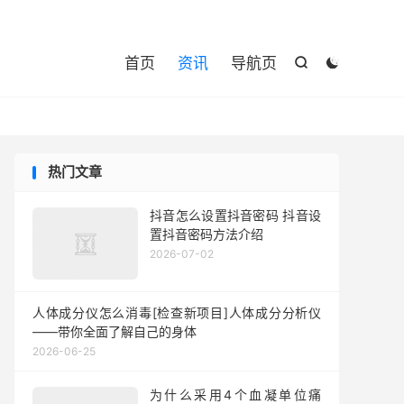

首页
资讯
导航页


热门文章
抖音怎么设置抖音密码 抖音设
置抖音密码方法介绍
2026-07-02
人体成分仪怎么消毒[检查新项目]人体成分分析仪
——带你全面了解自己的身体
2026-06-25
为什么采用4个血凝单位痛