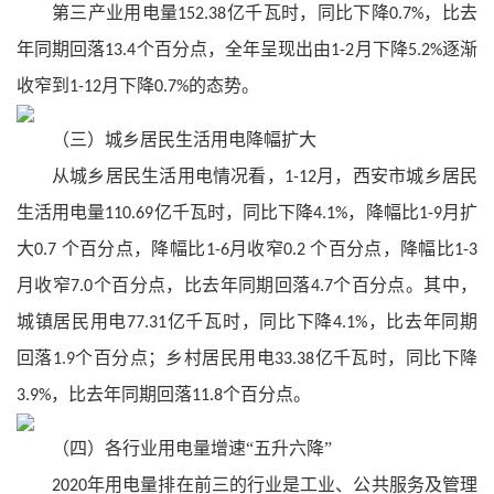
第三产业用电量
亿千瓦时，同比下降
，比去
152.38
0.7%
年同期回落
个百分点，全年呈现出由
月下降
逐渐
13.4
1-2
5.2%
收窄到
月下降
的态势。
1-12
0.7%
（三）城乡居民生活用电降幅扩大
从城乡居民生活用电情况看，
月，西安市城乡居民
1-12
生活用电量
亿千瓦时，同比下降
，降幅比
月扩
110.69
4.1%
1-9
大
个百分点，降幅比
月收窄
个百分点，降幅比
0.7
1-6
0.2
1-3
月收窄
个百分点，比去年同期回落
个百分点。其中，
7.0
4.7
城镇居民用电
亿千瓦时，同比下降
，比去年同期
77.31
4.1%
回落
个百分点；乡村居民用电
亿千瓦时，同比下降
1.9
33.38
，比去年同期回落
个百分点。
3.9%
11.8
（四）各行业用电量增速“五升六降”
年用电量排在前三的行业是工业、公共服务及管理
2020