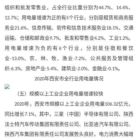
组织和批发零售业，占全行业比重分别为
、
、
44.7%
14.4%
；用电量增速为正的有
个行业，分别是租赁和商务服
12.7%
5
务业
、信息传输、软件和信息技术服务业
、交通
21.6%
18.1%
运输、仓储和邮政业
、批发和零售业
、工业
。
9.7%
4.2%
1.2%
用电量增速为负的有
个行业，分别是住宿和餐饮
6
业
、农、林、牧、渔业
、公共服务及管理组
-13.0%
-7.2%
织
、房地产业
、建筑业
、金融业
。
-6.3%
-5.4%
-2.0%
-0.1%
年西安市全行业用电量情况
2020
（五）规模以上工业企业用电量增速较快
年，西安市规模以上工业企业用电量
亿元，
2020
106.32
同比增长
，其中，三星（中国）半导体有限公司、陕西
7.1%
法士特汽车传动集团有限责任公司、比亚迪汽车有限公司、
陕西汽车集团有限责任公司发展势头良好，电力消费大幅增