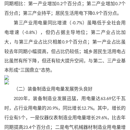
同期相比：第一产业增加
个百分点；第二产业增加
个
0.2
0.7
百分点；第三产业持平；居民生活用电下降
个百分点。
0.9
第三产业用电量同比增速（
）虽略低于全社会用
-0.7%
电增速（
），但仍占据主导地位；第二产业占比加
-0.8%
大，与第三产业占比只相差
个百分点；第一产业占比虽
0.9
较去年同期小幅提高，但占比仍较低；城乡居民生活用电占
比虽然有所下降，但还有较大提升空间，与第二、三产业基
本形成“三国鼎立”态势。
（二）装备制造业用电量发展势头良好
年，装备制造业发展迅猛，用电量达
亿千瓦
2020
63.69
时，占行业用电量的
，同比增长
。其中，增长的
20.9%
12.7%
行业有
个，一是仪器仪表制造业用电量增长
，比去年
5
29.6%
同期提高
个百分点；二是电气机械器材制造业用电量增
23.4