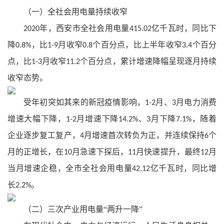
（一）全社会用电量持续收窄
年，西安市全社会用电量
亿千瓦时，同比下
2020
415.02
降
，比
月收窄
个百分点，比上半年收窄
个百分
0.8%
1-9
0.8
3.4
点，比
月收窄
个百分点，累计增速降幅呈现逐月持续
1-3
11.2
收窄态势。
受年初突如其来的新冠疫情影响，
月、
月电力消费
1-2
3
增速大幅下降，
月增速下降
、
月下降
，随着
1-2
14.2%
3
7.1%
企业逐步复工复产，
月增速首次转负为正，并连续保持
个
4
6
月的正增长，在
月急速下探后，
月快速提升，最终
月
10
11
12
当月增速企稳，全市全社会用电量
亿千瓦时，同比增
42.12
长
。
2.2%
（二）三次产业用电量“两升一降”