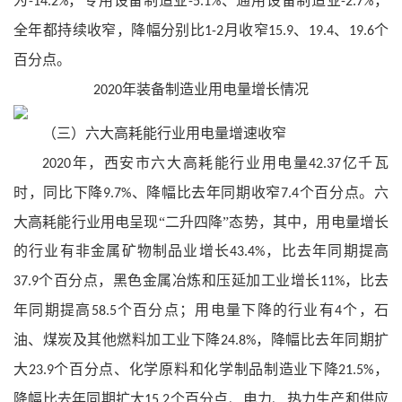
为
，专用设备制造业
、通用设备制造业
，
-14.2%
-5.1%
-2.7%
全年都持续收窄，降幅分别比
月收窄
、
、
个
1-2
15.9
19.4
19.6
百分点。
年装备制造业用电量增长情况
2020
（三）六大高耗能行业用电量增速收窄
年，西安市六大高耗能行业用电量
亿千瓦
2020
42.37
时，同比下降
、降幅比去年同期收窄
个百分点。六
9.7%
7.4
大高耗能行业用电呈现“二升四降”态势，其中，用电量增长
的行业有非金属矿物制品业增长
，比去年同期提高
43.4%
个百分点，黑色金属冶炼和压延加工业增长
，比去
37.9
11%
年同期提高
个百分点；用电量下降的行业有
个，石
58.5
4
油、煤炭及其他燃料加工业下降
，降幅比去年同期扩
24.8%
大
个百分点、化学原料和化学制品制造业下降
，
23.9
21.5%
降幅比去年同期扩大
个百分点、电力、热力生产和供应
15.2