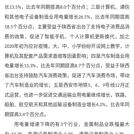
长
，比去年同期提高
个百分点；三是计算机、通信
13.5%
8.0
和其他电子设备制造业用电量增长
，比去年同期提高
26.5%
个百分点，主要受益于陕西省出台了支持电子消费品消
18.5
费的政策，促进了智能手机、个人计算机更新换代，加之
年初为应对疫情，大、中、小学纷纷开设网上教学，计
2020
算机及其配套产品需求激增等因素影响；四是汽车制造业用
电量增长
，比去年同期提高
个百分点，受益于陕西
13.3%
8.7
省出台支持鼓励汽车消费政策，促进了汽车消费市场，带动
了汽车制造业的增长；五是西安市地铁
、
、
号线
月正
5
6
9
12
式运营，也进一步促进交通运输业用电量继续增长，铁路、
船舶、航空航天和其他运输设备制造业增长
，比去年同
4.2%
期提高
个百分点。
3.4
用电量增速下降的有
个行业，金属制品业跌幅最大
3