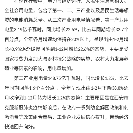
在现代社会中，电力与经济运行、人民生活息息相关。
全社会用电量，包含了第一、二、三产业以及居民生活等领
域的电能消耗总量。从三次产业用电量情况看，第一产业用
电量
亿千瓦时，同比增长
，比去年同期增长
个
3.19
22.6%
32.7
百分点，全年各月增速均保持在
以上，呈现出由
月增
20%
1-2
长
逐渐缓慢回落到
月增长
的态势，主要是受
40.9%
1-12
22.6%
国家扶贫力度加大与乡村振兴战略的实施，农村大力发展养
殖业等因素的影响，用电量增加。
第二产业用电量
亿千瓦时，同比增长
，比去
148.75
1.2%
年同期回落
个百分点
，全年呈现出由
月下降
逐
1.6
1-2
38.8%
月收窄到
月转为增长
的态势；主要原因是在西安市
1-12
1.2%
克服新冠肺炎疫情影响后，在政府一系列助企解困政策和刺
激消费等政策组合拳后，工业企业发展信心提升，带动经济
快速回升向好。