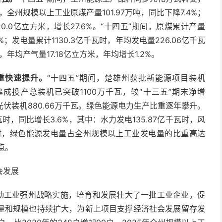
全州规模以上工业原煤产量101.97万吨，同比下降7.4%；
20.0亿立方米，增长27.6%。“十四五”期间，原煤累计产量
9%；发电量累计1130.3亿千瓦时，年均发电量226.06亿千瓦
，年均产气量17.18亿立方米，年均增长1.2%。
重快速提升。
“十四五”期间，楚雄州获批新能源项目装机
源建成投产总装机已突破1100万千瓦，较“十三五”期末净增
，光伏装机880.66万千瓦。绿色能源电力生产比重逐年攀升。
瓦时，同比增长3.6%，其中：水力发电135.87亿千瓦时，风
千瓦时，绿色能源发电量占全州规模以上工业发电量的比重高达
分点。
会发展
推动工业强州战略实施，培育和发展壮大了一批工业企业，促
量和规模也持续扩大，为新上项目支撑经济社会发展留存发