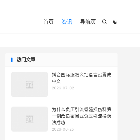

首页
资讯
导航页


热门文章
抖音国际服怎么把语言设置成
中文
2026-07-02
为什么负压引流脊髓损伤科第
一例改良密闭式负压引流换药
法成功
2026-06-25