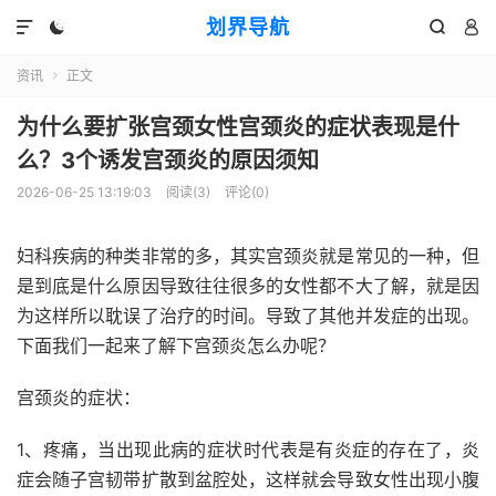
划界导航




资讯
正文

为什么要扩张宫颈女性宫颈炎的症状表现是什
么？3个诱发宫颈炎的原因须知
2026-06-25 13:19:03
阅读(
3
)
评论(0)
妇科疾病的种类非常的多，其实宫颈炎就是常见的一种，但
是到底是什么原因导致往往很多的女性都不大了解，就是因
为这样所以耽误了治疗的时间。
导致了其他并发症的出现。
下面我们一起来了解下宫颈炎怎么办呢？
宫颈炎的症状：
1、疼痛，当出现此病的症状时代表是有炎症的存在了，炎
症会随子宫韧带扩散到盆腔处，这样就会导致女性出现小腹