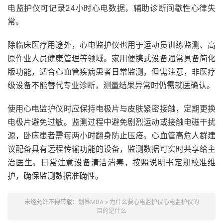
电监护仪可记录24小时心电数据，辅助诊断间歇性心律失
常。
除临床医疗用途外，心电监护仪也用于运动员训练监测、高
原作业人员健康管理等领域。家用便携式设备通常具备简化
版功能，适合心血管疾病患者日常监测。但需注意，非医疗
级设备不能替代专业诊断，测量结果异常时仍需就医确认。
使用心电监护仪时应保持电极片与皮肤紧密接触，定期更换
电极片避免过敏。监测过程中避免剧烈运动或接触电磁干扰
源，卧床患者需每两小时翻身防止压疮。心血管高危人群建
议配备具有远程传输功能的设备，监测数据可实时共享给主
治医生。日常注意设备清洁消毒，按照说明书定期校准维
护，确保监测数据准确性。
未经允许不得转载：
划界MBA
»
为什么要心电监护仪心电监护仪的
目的是什么