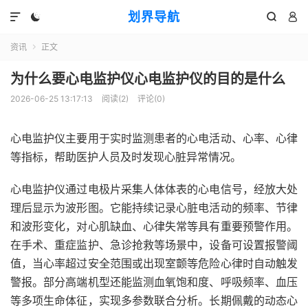
划界导航




资讯
正文

为什么要心电监护仪心电监护仪的目的是什么
2026-06-25 13:17:13
阅读(
2
)
评论(0)
心电监护仪主要用于实时监测患者的心电活动、心率、心律
等指标，帮助医护人员及时发现心脏异常情况。
心电监护仪通过电极片采集人体体表的心电信号，经放大处
理后显示为波形图。它能持续记录心脏电活动的频率、节律
和波形变化，对心肌缺血、心律失常等具有重要预警作用。
在手术、重症监护、急诊抢救等场景中，设备可设置报警阈
值，当心率超过安全范围或出现室颤等危险心律时自动触发
警报。部分高端机型还能监测血氧饱和度、呼吸频率、血压
等多项生命体征，实现多参数联合分析。长期佩戴的动态心