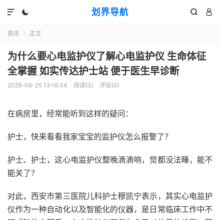
划界导航




资讯
正文

为什么要心电监护仪了解心电监护仪 生命体征
全掌握 如实传达护士站 便于医生早诊断
2026-06-25 13:16:34
阅读(
3
)
评论(0)
在病房里，经常能听到这样的疑问：
护士，快来看看我家宝宝的监护仪怎么报警了？
护士、护士，这心电监护仪整晚滴滴响，觉都没法睡，能不
能关了？
对此，西安市第三医院儿科护士穆凯宁表示，其实心电监护
仪作为一种自动化以及智能化的仪器，是日常临床工作中不