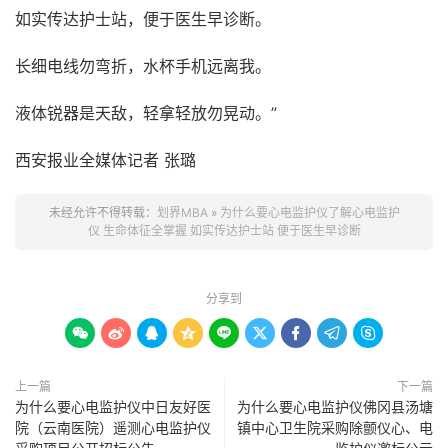
如实传达护士站，便于医生早诊断。
长细电线勿弯折，水杯手机远离我。
液体锐器是天敌，轻拿轻放勿晃动。”
西安报业全媒体记者 张璐
未经允许不得转载：
划界MBA
»
为什么要心电监护仪了解心电监护
仪 生命体征全掌握 如实传达护士站 便于医生早诊断
分享到









上一篇
下一篇
为什么要心电监护仪中日友好医
为什么要心电监护仪佛冈县汤塘
院（云南医院）遥测心电监护仪
镇中心卫生院采购除颤仪心、电