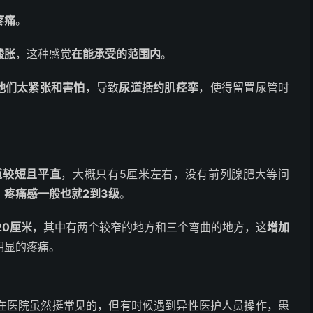
疼痛
。
酸胀
，这种感觉
在能承受的范围内
。
他们太紧张和害怕
，导致
尿道括约肌痉挛
，使得留置尿管时
道较短且平直
，大概只有5厘米左右，没有前列腺肥大等问
，
疼痛感一般也就2到3级
。
20厘米
，其中有两个较窄的地方和三个弯曲的地方，这
增加
明显的疼痛。
在医院虽然挺常见的，但有时候遇到异性医护人员操作，患