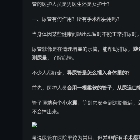
管的医护人员是男医生还是女护士？
一、尿管有何作用？所有手术都要用吗？
当身体因某些健康问题出现暂时不能正常排尿时
尿管就像是在清理堵塞的水管，能帮助排尿，
避
测尿量
，了解病情。
不少人都好奇，
导尿管是怎么插入身体里的？
首先，医护人员
会用一根柔软的管子
，
从尿道口
管子顶端
有个小水囊
，等到它安全到达膀胱后，
不会掉出来。
虽说尿管在医院里较为常用，但
并非所有手术都