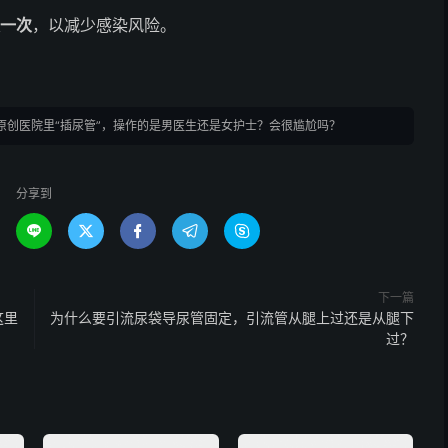
一次
，以减少感染风险。
原创医院里“插尿管”，操作的是男医生还是女护士？会很尴尬吗？
分享到





下一篇
这里
为什么要引流尿袋导尿管固定，引流管从腿上过还是从腿下
过？