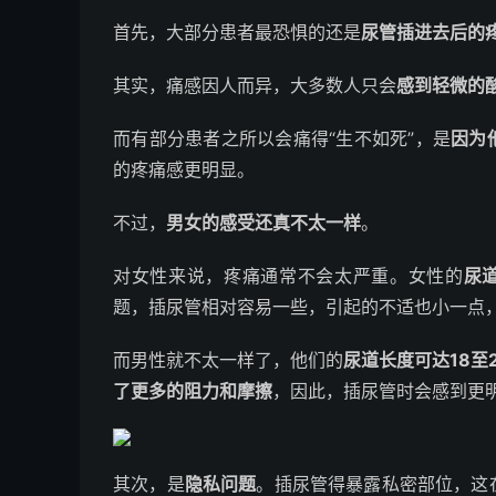
首先，大部分患者最恐惧的还是
尿管插进去后的
其实，痛感因人而异，大多数人只会
感到轻微的
而有部分患者之所以会痛得“生不如死”，是
因为
的疼痛感更明显。
不过，
男女的感受还真不太一样
。
对女性来说，疼痛通常不会太严重。女性的
尿
题，插尿管相对容易一些，引起的不适也小一点
而男性就不太一样了，他们的
尿道长度可达18至
了更多的阻力和摩擦
，因此，插尿管时会感到更
其次，是
隐私问题
。插尿管得暴露私密部位，这