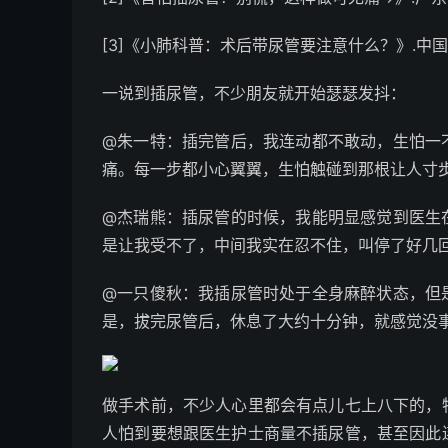
[3]《小肺科普：术后带尿管要注意什么？》.中国医
一说到插尿管，不少朋友就开始瑟瑟发抖：
@朱一特：插完管后，我连动都不敢动，生怕一
痛。每一步都小心翼翼，生怕触碰到那根让人寸
@杰瑞熊：插尿管的时候，我能明显感觉到医生
是让我受不了，中间我实在忍不住，叫停了好几
@一只傻秋：我插尿管时处于全身麻醉状态，但
是，拔完尿管后，休息了大约十分钟，就感觉没
做手术前，不少人心里都会有点儿七上八下的，
人怕到要想跟医生护士商量不插尿管，甚至因此