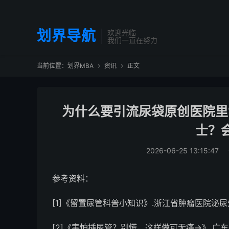
划界导航
欢迎光临
我们一直在努力
当前位置：
划界MBA
资讯
正文


为什么要引流尿袋原创医院里
士？
2026-06-25 13:15:47
参考资料：
[1]《留置尿管科普小知识》.浙江省肿瘤医院泌尿外科.
[2]《害怕插尿管？别慌，这样做可无痛→》.广东省