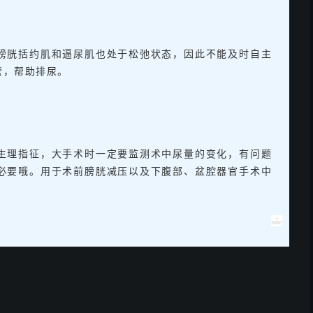
膀胱括约肌和逼尿肌也处于松弛状态，因此不能及时自主
管，帮助排尿。
生理指征，大手术时一定要监测术中尿量的变化，有问题
必要哦。用于术前膀胱减压以及下腹部、盆腔器官手术中