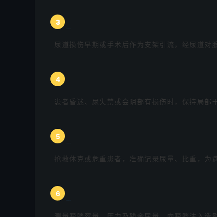
3
尿道损伤早期或手术后作为支架引流，经尿道对
4
患者昏迷、尿失禁或会阴部有损伤时，保持局部
5
抢救休克或危重患者，准确记录尿量、比重，为
6
测量膀胱容量、压力及残余尿量，向膀胱注入造