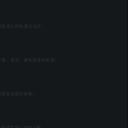
膀胱进行药物灌注治疗；
干燥、清洁，避免尿液的刺激；
病情变化提供依据；
影剂或气体以协助诊断。