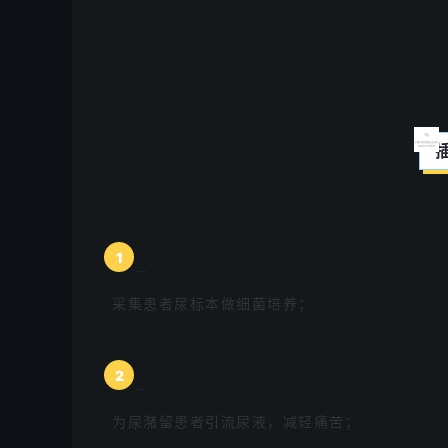
1
采集患者尿标本做细菌培养；
2
为尿潴留患者引流尿液，减轻痛苦；