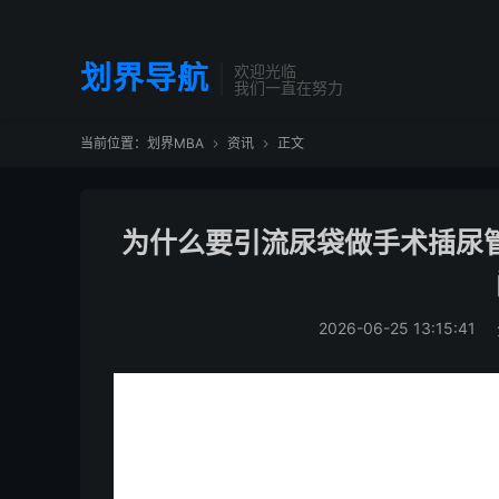
划界导航
欢迎光临
我们一直在努力
当前位置：
划界MBA
资讯
正文


为什么要引流尿袋做手术插尿管
2026-06-25 13:15:41