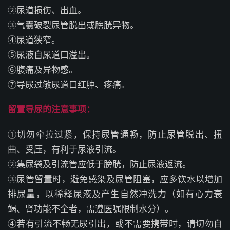
②尿道损伤、出血。
③气囊破裂尿管脱出或膀胱异物。
④尿道狭窄。
⑤尿液自尿道口溢出。
⑥腹痛及异物感。
⑦导尿过敏尿道口红肿、疼痛。
留置导尿的注意事项：
①切勿牵拉过紧，保持尿管通畅，防止尿管脱出、扭
曲、受压，有利于尿液
引流。
②集尿袋及引流管应低于膀胱，防止尿液返流。
③尿管留置时，避免感染及尿管阻塞，应多饮水以增加
排尿量，以稀释尿液及产生自然冲洗力（如有心力衰
竭、肾功能不全者，需遵医嘱限制水分）。
④若有引流不畅无尿引出，或不需要携带时，请切勿自