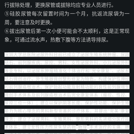
行拔除处理，更换尿管或拔除均应专业人员进行。
⑤硅胶尿管每次留置时间为一个月，抗返流尿袋为一
周，要注意及时更换。
⑥拔出尿管后第一次小便可能会不太顺利，这是正常现
象，可通过流水声，热敷下腹等方法诱导排尿。
深圳大学总医院泌尿外科目前已成立了泌尿生殖系统肿瘤、尿路
结石、前列腺疾病、尿控、男科、女性泌尿外科、小儿泌尿外科
等亚专科，以泌尿系肿瘤精准化个体治疗和
“完全康复”、泌尿系
结石微创治疗、外生殖器微创整形修复为特色，构建保护性神经
的前列腺癌根治术、保护勃起功能及射精功能的良性前列腺增生
微创手术体系及前列腺癌根治术后完全康复体系（瘤控、性控、
尿控三位一体）；建立以保护阴茎长度、保护性功能、保护生殖
能力为核心理念的男科新型完善的诊疗体系，并提出“完美”康复
理念；建立了泌尿男科、生殖男科、整形男科的先进细分医疗技
术体系；建立女性压力性尿失禁药物
物理
手术治疗的无痛、微
–
–