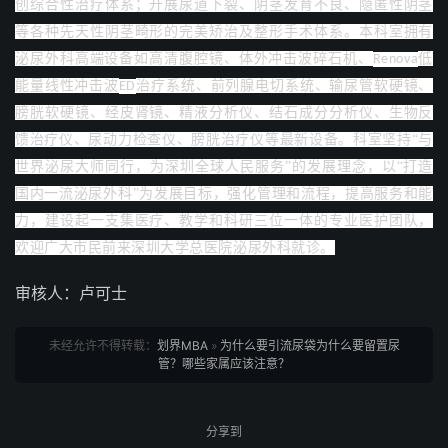
创综合性治疗体系；开展尿道下裂、阴茎发育不良、隐匿性阴茎
等各种先天性阴茎畸形的完美矫治及整形手术体系。本科室拥有
泌尿外科高端设备如高清腹腔镜、体外冲击波碎石机、
低
Renova
能量线性冲击波
治疗系统、前列腺电切系统、输尿管软硬镜、
ED
膀胱软硬镜、经皮肾镜、精液分析仪、结石成分分析仪、生物反
馈治疗仪、尿动力检查仪、膀胱治疗仪等最新设备。科室坚持
“与
世界泌尿大师同行，为深圳全球人民服务”的发展理念，以“打造
国内一流泌尿外科”为发展目标，强化管理和流程，提高服务和能
力，建设起一支集医疗、教学和科研三位一体的专业医护团队，
欢迎广大市民前来深圳大学总医院泌尿外科就诊。
审核人：卢可士
未经允许不得转载：
划界MBA
»
为什么要引流尿袋为什么要留置尿
管？哪些家属应该注意？
分享到