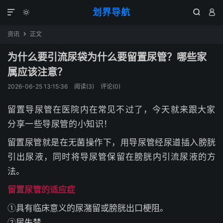
划界导航




资讯
正文

为什么要引流尿袋为什么要留置尿管？哪些家
属应该注意？
2026-06-25 13:15:36
阅读(
3
)
评论(0)
留置导尿管在医院内在常见不过了，今天就来跟大家
分享一些导尿管的小知识！
留置尿管就是在无菌操作下，用导尿管经尿道插入膀胱
引出尿液，同时将导尿管保留在膀胱内引流尿液的方
法。
留置尿管的适应症
①具有临床意义的尿潴留或膀胱出口梗阻。
②尿失禁。