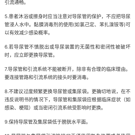
引流通畅。
5.患者沐浴或擦身时应当注意对导尿管的保护，不应把导尿
管浸人水中。
黏膜消毒剂的使用(如氯己定、苯扎溴铵等)可
以有效减少感染概率。
6.若导尿管不慎脱出或导尿装置的无菌性和密闭性被破坏
时，应立即更换导尿管。
7.导尿管和引流系统不能被断开，除非有合理的临床理由。
要连接管路和引流系统的接头时要消毒。
8.不建议过度频繁更换导尿管或集尿袋。
更确切地说，在不
违反说明书的情况下，导尿管和集尿袋应根据临床症状（如
感染、梗阻）或当密闭引流系统受影响时更换。
9.保持导尿管及集尿袋低于膀胱水平面。