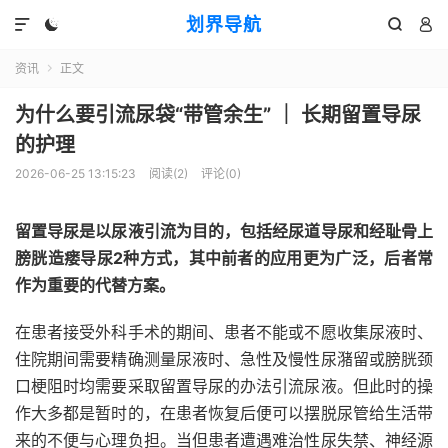
划界导航




资讯
正文

为什么要引流尿袋“带管余生” ｜ 长期留置导尿
的护理
2026-06-25 13:15:23
阅读(
2
)
评论(0)
留置导尿是以尿液引流为目的，包括
经尿道导尿
和
经耻骨上
膀胱造瘘导尿
2种方式，其中前者的应用更为广泛，后者常
作为重要的代替方案。
在患者接受外科手术的期间、患者不能或不愿收集尿液时、
住院期间需要精确测量尿液时、急性及慢性尿潴留或膀胱颈
口梗阻时均需要采取留置导尿的办法引流尿液。但此时的操
作大多都是暂时的，在患者恢复后便可以摆脱尿管给生活带
来的不便与心理负担。当但患者遭遇难治性尿失禁、神经源