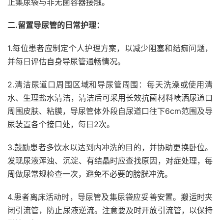
止集尿袋与非无菌容器接触。
二.留置导尿管的日常护理：
1.
每位患者应制定个人护理方案，以减少阻塞和结痂问题，
并每日评估自身导尿管通畅情况。
2.
清洁尿道口周围区域和导尿管周围：
每天洗澡或使用清
水、生理盐水清洁，清洁后可采用长效抗菌材料喷洒尿道口
周围皮肤、粘膜，导尿管体外段自尿道口往下6cm范围及导
尿装置各个接口处，每日2次。
3.
鼓励患者多饮水以达到内冲洗的目的，
并协助更换卧位。
发现尿液浑浊、沉淀、有结晶时应查找原因，对症处理，每
周做尿常规检查一次，
避免不必要的膀胱冲洗。
4.患者离床活动时，导尿管及集尿袋应妥善安置。
搬运时夹
闭引流管，防止尿液逆流。
注意要及时开放引流管，以保持