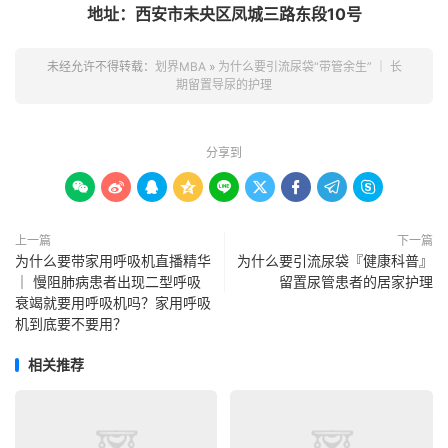
地址：西安市未央区凤城三路东段10号
未经允许不得转载：
划界MBA
»
为什么要引流尿袋“带管余生” ｜ 长
期留置导尿的护理
分享到









上一篇
下一篇
为什么要带家用呼吸机直播精华
为什么要引流尿袋『健康科普』
｜ 慢阻肺病患者出现二型呼吸
留置尿管患者的居家护理​
衰竭就要用呼吸机吗？家用呼吸
机到底要不要用？
相关推荐