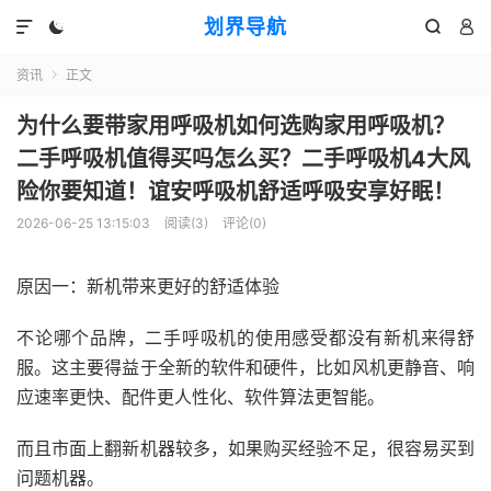
划界导航




资讯
正文

为什么要带家用呼吸机如何选购家用呼吸机？
二手呼吸机值得买吗怎么买？二手呼吸机4大风
险你要知道！谊安呼吸机舒适呼吸安享好眠！
2026-06-25 13:15:03
阅读(
3
)
评论(0)
原因一：新机带来更好的舒适体验
不论哪个品牌，二手呼吸机的使用感受都没有新机来得舒
服。这主要得益于全新的软件和硬件，比如风机更静音、响
应速率更快、配件更人性化、软件算法更智能。
而且市面上翻新机器较多，如果购买经验不足，很容易买到
问题机器。