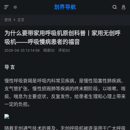
划界导航




资讯
正文

为什么要带家用呼吸机原创科普丨家用无创呼
吸机——呼吸慢病患者的福音
2026-06-25 13:14:59
阅读(
5
)
评论(0)
导 言
慢性呼吸衰竭是呼吸内科常见疾病，是慢性阻塞性肺疾病、
支气管扩张、慢性损毁肺等疾病的终末期阶段，以咳嗽、咳
痰、喘息为主要症状，反复发作，给患者生理和心理上带来
一定的负担。
随着无创通气技术的普及，无创呼吸机被逐渐用于广大呼吸