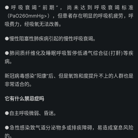
●呼吸衰竭“前期”，尚未达到呼吸衰竭标准
（PaO260mmHg>），但患者存在明显的呼吸机疲劳，呼
吸费力，经吸氧无法改善。
●慢性阻塞性肺疾病引起的慢性呼吸衰竭。
●肺间质纤维化及睡眠呼吸暂停低通气综合征(打鼾)等疾
病。
新冠病毒感染“阳康”后、但是氧饱和度提升不上的人群也是
非常适合的。
它有什么禁忌症吗
●自主呼吸微弱、昏迷。
●急性感染致气道分泌物多或排痰障碍，易造成窒息风险
的。