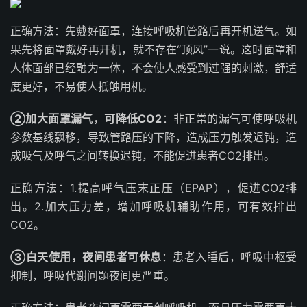
正确方法：先戴好面罩，连接呼吸机管路后再开机送气。如
果先将面罩戴好再开机，就不存在“顶风”一说。这时面罩和
人体面部已经融为一体，不会使人感受到过强的刺激，舒适
度更好，不易使人抵触用机。
②加大面罩漏气，可降低CO2
：非正常的漏气可使呼吸机
参数基线飘移，导致管路压的下降，造成压力触发迟钝，造
成吸气及呼气之间转换迟钝，不能促进患者CO2排出。
正确方法：1.提高呼气压末正压（EPAP），促进CO2排
出。2.加大压力差，增加呼吸机辅助作用，可有效排出
CO2。
③白天使用，夜间患者可休息
：患者入睡后，呼吸中枢受
抑制，呼吸代谢问题夜间更严重。