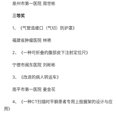
泉州市第一医院 周世彬
三等奖
1、《气管造瘘口（气切）防护罩》
福建省肿瘤医院 林艳
2、《一种可折叠的腹部皮下注射定位尺》
宁德市闽东医院 刘彬彬
3、《改进的病人转运车》
南平市第一医院 姜金花
4、《一种CT扫描时平躺患者专用上肢握架的设计与应
用》