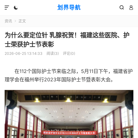
划界导航




资讯
正文

为什么要定位针 乳腺祝贺！福建这些医院、护
士荣获护士节表彰
2026-06-25 13:14:33
阅读(
3
)
评论(0)
在112个国际护士节来临之际，
5月11日下午，
福建省护
理学会在福州举行
2023年国际护士节暨表彰大会。