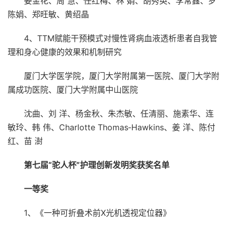
姜金花、周 慧、任红梅、林 娟、胡秀英、李常鑫、罗
陈娟、郑旺敏、黄绍晶
4、TTM赋能干预模式对慢性肾病血液透析患者自我管
理和身心健康的效果和机制研究
厦门大学医学院，厦门大学附属第一医院、厦门大学附
属成功医院、厦门大学附属中山医院
沈曲、刘 洋、杨金秋、朱杰敏、任清丽、施素华、连
敏玲、韩 伟、Charlotte Thomas‐Hawkins、姜 洋、陈付
红、苗 澍
第七届“驼人杯”护理创新发明奖获奖名单
一等奖
1、《一种可折叠术前X光机透视定位器》