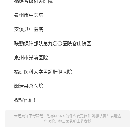
福建省级机关医院
泉州市中医院
安溪县中医院
联勤保障部队第九〇〇医院仓山院区
泉州市光前医院
福建医科大学孟超肝胆医院
闽清县总医院
祝贺他们！
未经允许不得转载：
划界MBA
»
为什么要定位针 乳腺祝贺！福建这
些医院、护士荣获护士节表彰