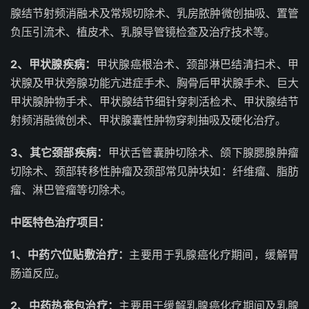
腺结节射频消融术及常规切除术、乳房脓肿微创抽吸、置管
负压引流术、植皮术、乳腺导管镜检查及治疗技术等。
2、甲状腺疾病：
甲状腺癌根治术、颈部淋巴结清扫术、甲
状腺及甲状旁腺功能亢进症手术、胸骨后甲状腺手术、巨大
甲状腺肿物手术、甲状腺结节细针穿刺活检术、甲状腺结节
射频消融微创术、甲状腺囊性肿物穿刺抽吸及硬化治疗。
3、其它颈部疾病：
甲状舌管囊肿切除术、颌下腺腮腺肿瘤
切除术、颈部转移性肿瘤及颈部常见肿块如：纤维瘤、脂肪
瘤、淋巴管瘤等切除术。
中医特色治疗项目：
1、中药穴位贴敷治疗：
主要用于乳腺癌化疗期间，缓解胃
肠道反应。
2
、中药热奄包治疗：
主要用于缓解乳腺癌化疗期间及乳腺