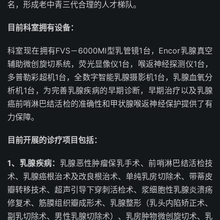
名，形成老中青三代合理的人才梯队。
目前科室拥有设备：
科室现在拥有FVS－6000MI型乳管镜1台，Encor乳腺真空
辅助微创旋切系统，荧光显像仪1台，喉返神经探测仪1台，
多普勒彩超机1台，全数字智能乳腺摄影机1台，乳腺血氧分
析机1台，为完善乳腺疾病的早期诊断，早期治疗以及乳腺
癌前哨淋巴结活检的准确性和甲状腺喉返神经保护提供了有
力保障。
目前开展的诊疗项目包括：
1、乳腺疾病：
乳腺恶性肿瘤保乳手术、前哨淋巴结活检技
术、乳腺癌根治术及改良根治术、单纯乳房切除术、带蒂皮
瓣转移技术、超声引导下穿刺活检术、浆细胞性乳腺炎溃疡
修复术、筋膜组织瓣成形术、乳腺整形（乳头内陷矫正术、
副乳切除术、男性乳腺切除术）、乳房肿物微创旋切术、乳