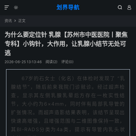
划界导航




资讯
正文

为什么要定位针 乳腺【苏州市中医医院丨聚焦
专科】小钩针，大作用，让乳腺小结节无处可
逃
2026-06-25 13:13:46
阅读(
2
)
评论(0)
67岁的石女士（化名）在体检时发现了 “乳
腺结节”，随后前来我院门诊就诊。经过超声检
查，显示其左侧乳腺乳晕后方存在一枚实性结
节，大小约为6×4mm，同时伴有局部乳导管的
扩张情况。而超声造影结果表明，该结节呈现出
快速高增强，且增强范围与二维图像保持一致，
其BI-RADS分类为4a类，提示有导管内乳头状