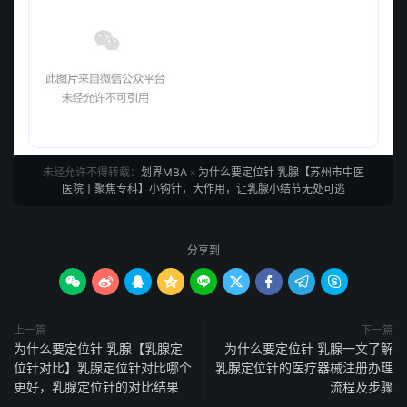
未经允许不得转载：
划界MBA
»
为什么要定位针 乳腺【苏州市中医
医院丨聚焦专科】小钩针，大作用，让乳腺小结节无处可逃
分享到









上一篇
下一篇
为什么要定位针 乳腺【乳腺定
为什么要定位针 乳腺一文了解
位针对比】乳腺定位针对比哪个
乳腺定位针的医疗器械注册办理
更好，乳腺定位针的对比结果
流程及步骤