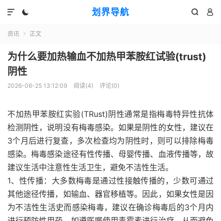
划界导航




资讯
正文

为什么要加热输血不加热甲苯胺红试验(trust)
阴性
2026-06-25 13:12:09
阅读(
4
)
评论(0)
不加热甲苯胺红实验(TRust)阴性通常是指梅毒特异性抗体
检测阴性，说明没有梅毒感染。如果是阴性的女性，建议在
3个月后进行复查，多次检查均为阴性时，则可以排除梅毒
感染。梅毒感染途径有性传播、母婴传播、血液传播等，故
建议生活中注意性生活卫生，避免不洁性生活。
1、性传播：大多数梅毒是通过性接触传播的，少数可通过
其他途径传播，如输血、器官移植等。因此，如果女性是因
为不洁性生活史而感染梅毒，建议在确诊梅毒后的3个月内
进行预防性用药，如遵医嘱使用青霉素进行治疗，从而避免