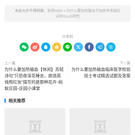
未经允许不得转载：
划界MBA
»
为什么要加热输血不加热甲苯胺红
试验(trust)阴性
分享到









上一篇
下一篇
为什么要加热输血【休闲】苏轼
为什么要加热输血临床医学检验
诗句“只恐夜深花睡去，故烧高
技士考试精选试题及答案
烛照红妆”描写的是那种花卉-蚂
蚁庄园-庄园小课堂
相关推荐