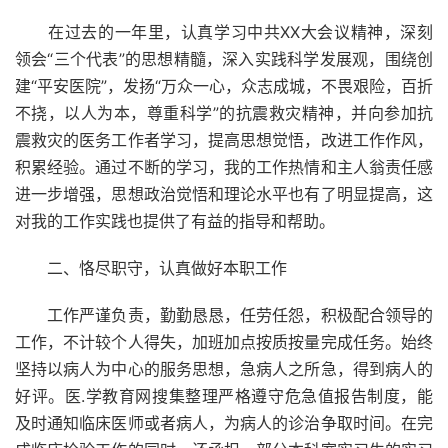
在过去的一年里，认真学习中共XX大会议精神，深刻
领会“三个代表”的思想精髓，深入实践科学发展观，围绕创
建“平安医院”，发扬“万众一心，众志成城，不畏艰险，百折
不挠，以人为本，尊重科学”的抗震救灾精神，并向参加抗
震救灾的医务工作者学习，提高思想觉悟，改进工作作风，
积累经验。通过不断的学习，我的工作热情和主人翁责任感
进一步增强，思想政治觉悟和理论水平也有了明显提高，这
对我的工作实践也提供了有益的指导和帮助。
二、恪尽职守，认真做好本职工作
工作严谨负责，勤勤恳恳，任劳任怨，积极配合领导的
工作，不计较个人得失，加班加点按质按量完成任务。始终
坚持以病人为中心的服务思想，急病人之所急，得到病人的
好评。医.学教育网搜集整理严格遵守危急值报告制度，能
及时通知临床医师或者病人，为病人的诊治争取时间。在完