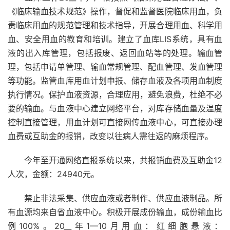
《临床输血技术规范》操作，督促和监督医院临床用血，负
责临床用血的规范管理和技术指导，开展合理用血、科学用
血、安全用血的教育和培训。建立了血库LIS系统，具有血
液的出入库管理，包括报废、返回血站等的处理。输血管
理，包括申请单管理、输血常规管理、配血管理、发血管理
等功能。监管血库用血计划申报、储存血液及各项用血制度
执行情况。保护血液资源，合理应用，避免浪费，杜绝不必
要的输血。与血液中心建立网络平台，对库存储血量及温度
控制直接管理，用血计划可直接网传血液中心，可直接办理
血费或互助金的报销，改变以往病人需往返的麻烦程序。
今年至开通网络直报系统以来，共报销血费及互助金12
人次，金额：24940元。
禁止非法采集、供应血液或者制作、供应血液制品。所
有血源均来自省血液中心。积极开展成份输血，成份输血比
例100%。20__年1—10月用血：红细胞悬液：