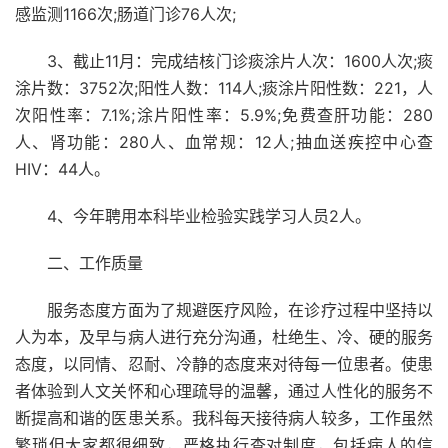
感监测1166次;肠道门诊76人次;
3、截止11月：完成结核门诊痰涂片人次：1600人次;痰
涂片数：3752次;阳性人数：114人;痰涂片阳性数：221，人
次阳性率：7.1%;涂片阳性率：5.9%;免费查肝功能：280
人、肾功能：280人、血常规：12人;抽血送疾控中心查
HIV：44人。
4、今年聘用本科毕业检验实践学习人员2人。
二、工作质量
服务态度方面为了规避医疗风险，在诊疗过程中坚持以
人为本，及早与病人进行充分沟通，杜绝生、冷、硬的服务
态度，以同情、忍耐、冷静的态度来对待每一位患者。使患
者体验到人文关怀和心理疏导的温馨，通过人性化的服务不
断提高和谐的医患关系。我科每天接待病人较多，工作虽然
繁琐但大家都很细致，严格执行查对制度，包括病人的信